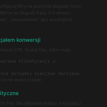
figuruj filtry na poziomie długości frazy.
ltrów na długość frazy (>3 słowa) i
cław”, „mazowieckie”, aby wyodrębnić
cjałem konwersji
nikach CTR. Szukaj fraz, które mają:
naprawa klimatyzacji w
.
enne porządki mieszkań Warszawa
cze nie wykorzystuje.
ityczne
h fraz. Dla głębokiej analizy, korzystaj z