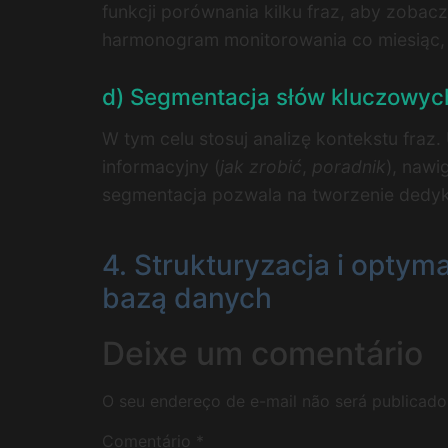
funkcji porównania kilku fraz, aby zobac
harmonogram monitorowania co miesiąc,
d) Segmentacja słów kluczowych
W tym celu stosuj analizę kontekstu fraz
informacyjny (
jak zrobić
,
poradnik
), nawi
segmentacja pozwala na tworzenie dedyko
4. Strukturyzacja i optym
bazą danych
Deixe um comentário
O seu endereço de e-mail não será publicado
Comentário
*