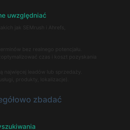
ane uwzględniać
akich jak SEMrush i Ahrefs,
terminów bez realnego potencjału.
 zoptymalizować czas i koszt pozyskania
ją najwięcej leadów lub sprzedaży.
ługi, produkty, lokalizacje).
czegółowo zbadać
yszukiwania