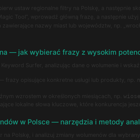
erw ustaw regionalne filtry na Polskę, a następnie skon
ic Tool”, wprowadź główną frazę, a następnie użyj fi
słowa zawierające nazwy miast lub województw, np. „wro
ona — jak wybierać frazy z wysokim poten
 Keyword Surfer, analizując dane o wolumenie i wskaź
 frazy opisujące konkretne usługi lub produkty, np.
źnym wzrostem w określonych miesiącach, np.
wios
jące lokalne słowa kluczowe, które konkurencja jesz
rendów w Polsce — narzędzia i metody anal
tr na Polskę, i analizuj zmiany wolumenów dla wybranyc