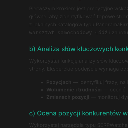
Pierwszym krokiem jest precyzyjne wskaza
główne, aby zidentyfikować topowe strony
z lokalnych katalogów typu PanoramaFirm
i zanot
warsztat samochodowy Łódź
b) Analiza słów kluczowych konk
Wykorzystaj funkcję analizy słów kluczo
strony. Eksperckie podejście wymaga od
Pozycjach
— identyfikuj frazy, na
Wolumenie i trudności
— ocenić, 
Zmianach pozycji
— monitoruj dyn
c) Ocena pozycji konkurentów 
Wykorzystaj narzędzia typu SERPWatcher,