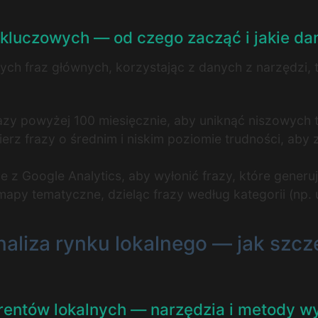
w kluczowych — od czego zacząć i jakie d
ch fraz głównych, korzystając z danych z narzędzi, t
frazy powyżej 100 miesięcznie, aby uniknąć niszowych 
rz frazy o średnim i niskim poziomie trudności, aby
e z Google Analytics, aby wyłonić frazy, które generu
py tematyczne, dzieląc frazy według kategorii (np. us
analiza rynku lokalnego — jak sz
urentów lokalnych — narzędzia i metody w