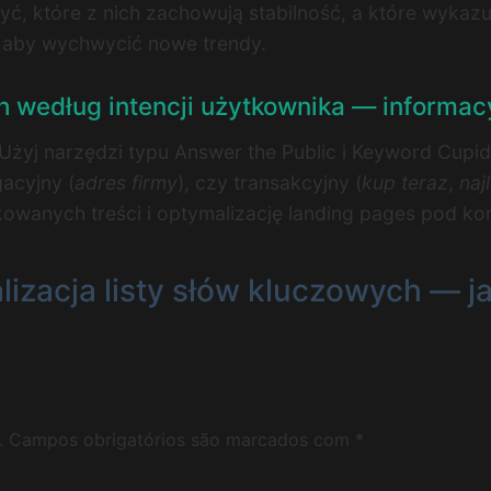
zyć, które z nich zachowują stabilność, a które wykaz
 aby wychwycić nowe trendy.
 według intencji użytkownika — informacy
. Użyj narzędzi typu Answer the Public i Keyword Cupi
gacyjny (
adres firmy
), czy transakcyjny (
kup teraz
,
naj
wanych treści i optymalizację landing pages pod kon
alizacja listy słów kluczowych — j
.
Campos obrigatórios são marcados com
*