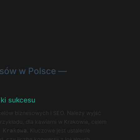
nesów w Polsce —
iki sukcesu
celów biznesowych i SEO. Należy wyjść
rzykładu, dla kawiarni w Krakowie, celem
. Kluczowe jest ustalenie
 Krakowa
, czy liczba konwersji z lokalnych