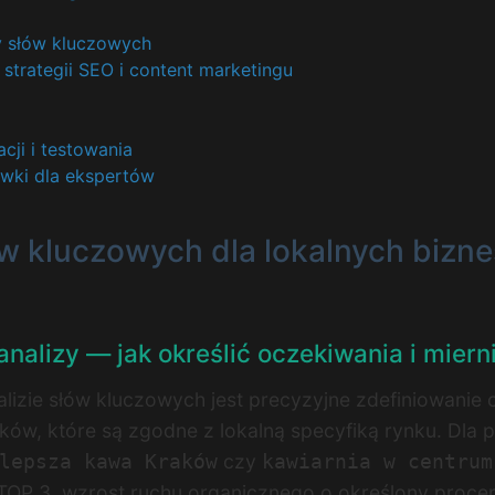
ty słów kluczowych
strategii SEO i content marketingu
ji i testowania
wki dla ekspertów
łów kluczowych dla lokalnych biz
analizy — jak określić oczekiwania i miern
zie słów kluczowych jest precyzyjne zdefiniowanie 
ów, które są zgodne z lokalną specyfiką rynku. Dla p
czy
lepsza kawa Kraków
kawiarnia w centrum
TOP 3, wzrost ruchu organicznego o określony procent