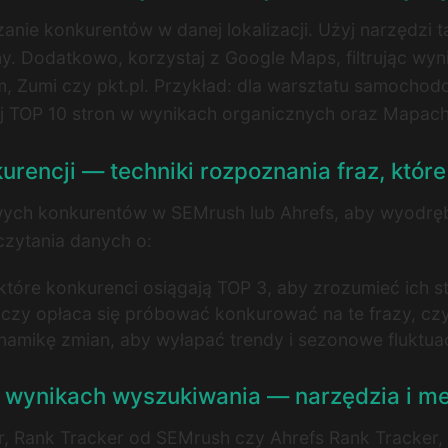
nie konkurentów w danej lokalizacji. Użyj narzędzi t
. Dodatkowo, korzystaj z Google Maps, filtrując wynik
, Zumi czy pkt.pl. Przykład: dla warsztatu samochod
uj TOP 10 stron w wynikach organicznych oraz Mapac
urencji — techniki rozpoznania fraz, które
wych konkurentów w SEMrush lub Ahrefs, aby wyodrębni
czytania danych o:
 które konkurenci osiągają TOP 3, aby zrozumieć ich st
czy opłaca się próbować konkurować na te frazy, czy l
amikę zmian, aby wyłapać trendy i sezonowe fluktuac
w wynikach wyszukiwania — narzędzia i m
 Rank Tracker od SEMrush czy Ahrefs Rank Tracker, a