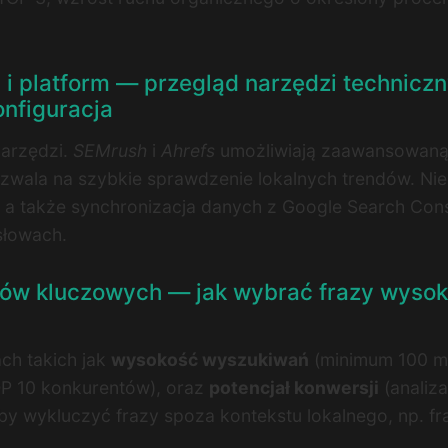
i platform — przegląd narzędzi techniczn
onfiguracja
narzędzi.
SEMrush
i
Ahrefs
umożliwiają zaawansowaną a
wala na szybkie sprawdzenie lokalnych trendów. Niez
ę, a także synchronizacja danych z Google Search Cons
słowach.
 słów kluczowych — jak wybrać frazy wysok
ach takich jak
wysokość wyszukiwań
(minimum 100 mi
OP 10 konkurentów), oraz
potencjał konwersji
(analiza
by wykluczyć frazy spoza kontekstu lokalnego, np. fra