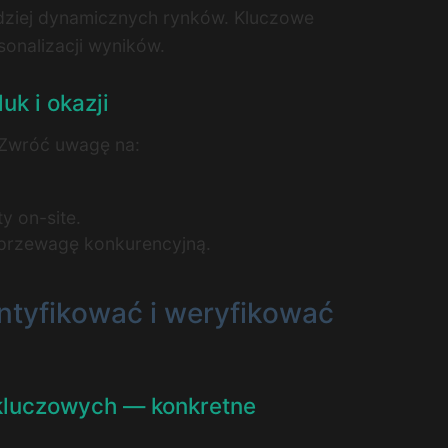
rdziej dynamicznych rynków. Kluczowe
sonalizacji wyników.
uk i okazji
. Zwróć uwagę na:
y on-site.
ć przewagę konkurencyjną.
ntyfikować i weryfikować
 kluczowych — konkretne