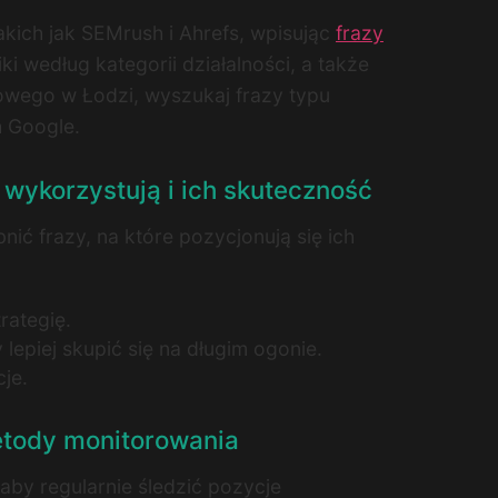
akich jak SEMrush i Ahrefs, wpisując
frazy
i według kategorii działalności, a także
owego w Łodzi, wyszukaj frazy typu
h Google.
 wykorzystują i ich skuteczność
ć frazy, na które pozycjonują się ich
rategię.
epiej skupić się na długim ogonie.
je.
etody monitorowania
by regularnie śledzić pozycje