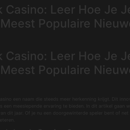
k Casino: Leer Hoe Je 
Meest Populaire Nieuw
k Casino: Leer Hoe Je 
Meest Populaire Nieuw
asino een naam die steeds meer herkenning krijgt. Dit inno
s een meeslepende ervaring te bieden. In dit artikel gaan 
n dit jaar. Of je nu een doorgewinterde speler bent of net 
eteren.