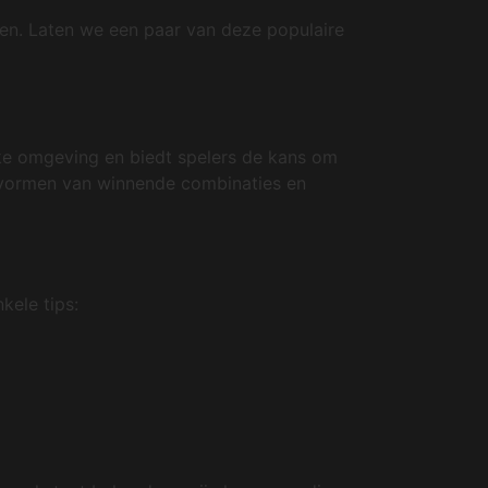
gen. Laten we een paar van deze populaire
ijke omgeving en biedt spelers de kans om
t vormen van winnende combinaties en
kele tips: