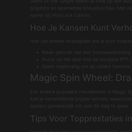
Gems of the Jungle neemt je mee op een avon
graphics en spannende bonusfuncties. Met de k
speler bij HolyLuck Casino.
Hoe Je Kansen Kunt Verho
Hier zijn enkele strategieën die je kunt toepa
Maak gebruik van een bonusaanbieding o
Focus op het spel met de hoogste RTP (R
Speel regelmatig om de unieke functies v
Magic Spin Wheel: Dra
Een andere populaire nieuwkomer is Magic Spin
kun je verschillende prijzen winnen, waarond
spelers gemakkelijk om aan de slag te gaan.
Tips Voor Topprestaties i
Gebruik deze tips voor een succesvolle ervar