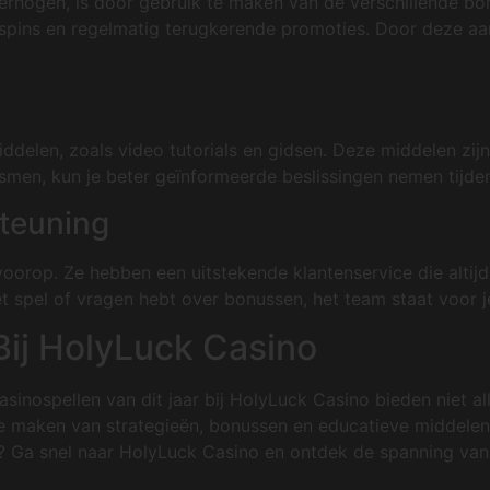
erhogen, is door gebruik te maken van de verschillende b
spins en regelmatig terugkerende promoties. Door deze aan
delen, zoals video tutorials en gidsen. Deze middelen zij
smen, kun je beter geïnformeerde beslissingen nemen tijden
teuning
oorop. Ze hebben een uitstekende klantenservice die altijd
t spel of vragen hebt over bonussen, het team staat voor je
Bij HolyLuck Casino
asinospellen van dit jaar bij HolyLuck Casino bieden niet a
 maken van strategieën, bonussen en educatieve middelen, k
p? Ga snel naar HolyLuck Casino en ontdek de spanning van