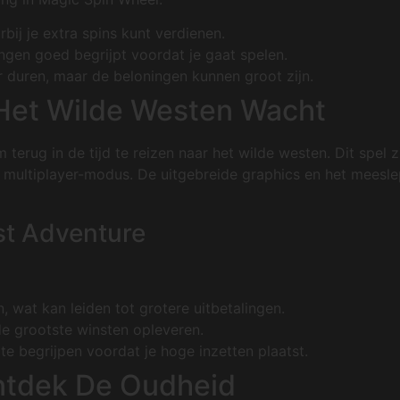
bij je extra spins kunt verdienen.
ingen goed begrijpt voordat je gaat spelen.
 duren, maar de beloningen kunnen groot zijn.
 Het Wilde Westen Wacht
terug in de tijd te reizen naar het wilde westen. Dit spel
multiplayer-modus. De uitgebreide graphics en het meesle
st Adventure
, wat kan leiden tot grotere uitbetalingen.
de grootste winsten opleveren.
e begrijpen voordat je hoge inzetten plaatst.
Ontdek De Oudheid