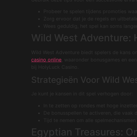
Probeer te spelen tijdens promoties waar
Zorg ervoor dat je de regels en uitbetal
Wees geduldig, het spel kan soms langer
Wild West Adventure:
Wild West Adventure biedt spelers de kans om 
casino online
, waaronder bonusgames en een 
bij HolyLuck Casino.
Strategieën Voor Wild We
Je kunt je kansen in dit spel verhogen door:
In te zetten op rondes met hoge inzetten
De bonusspellen te activeren, die vaak 
Tijd te nemen om alle spelmechanismen t
Egyptian Treasures: 