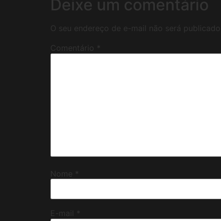
Deixe um comentário
O seu endereço de e-mail não será publicado
Comentário
*
Nome
*
E-mail
*