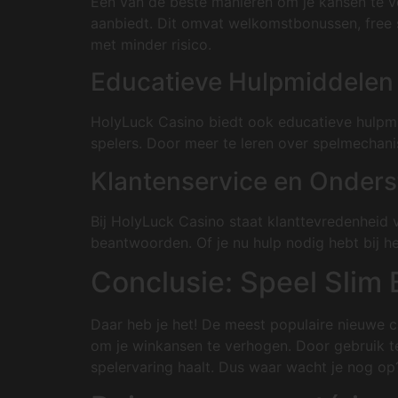
Een van de beste manieren om je kansen te v
aanbiedt. Dit omvat welkomstbonussen, free 
met minder risico.
Educatieve Hulpmiddelen
HolyLuck Casino biedt ook educatieve hulpmid
spelers. Door meer te leren over spelmechani
Klantenservice en Onders
Bij HolyLuck Casino staat klanttevredenheid v
beantwoorden. Of je nu hulp nodig hebt bij he
Conclusie: Speel Slim 
Daar heb je het! De meest populaire nieuwe c
om je winkansen te verhogen. Door gebruik te
spelervaring haalt. Dus waar wacht je nog o