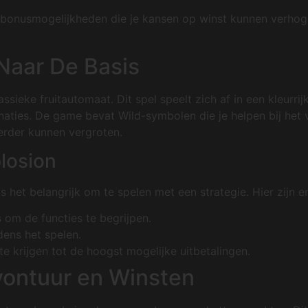
en bonusmogelijkheden die je kansen op winst kunnen verho
 Naar De Basis
assieke fruitautomaat. Dit spel speelt zich af in een kleurr
inaties. De game bevat Wild-symbolen die je helpen bij he
erder kunnen vergroten.
plosion
s het belangrijk om te spelen met een strategie. Hier zijn en
 om de functies te begrijpen.
dens het spelen.
 krijgen tot de hoogst mogelijke uitbetalingen.
vontuur en Winsten