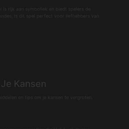
is rijk aan symboliek en biedt spelers de
ndes, is dit spel perfect voor liefhebbers van
 Je Kansen
iddelen en tips om je kansen te vergroten.