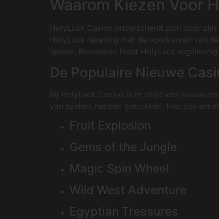
Waarom Kiezen Voor H
HolyLuck Casino onderscheidt zich door zijn 
HolyLuck rekening met de voorkeuren van de N
spelen. Bovendien biedt HolyLuck regelmatig 
De Populaire Nieuwe Casi
Bij HolyLuck Casino is er altijd iets nieuws 
van spelers hebben getrokken. Hier zijn enke
Fruit Explosion
Gems of the Jungle
Magic Spin Wheel
Wild West Adventure
Egyptian Treasures