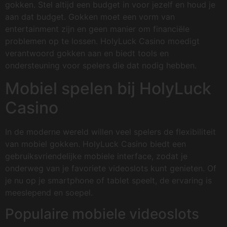
gokken. Stel altijd een budget in voor jezelf en houd je
aan dat budget. Gokken moet een vorm van
entertainment zijn en geen manier om financiële
problemen op te lossen. HolyLuck Casino moedigt
verantwoord gokken aan en biedt tools en
ondersteuning voor spelers die dat nodig hebben.
Mobiel spelen bij HolyLuck
Casino
In de moderne wereld willen veel spelers de flexibiliteit
van mobiel gokken. HolyLuck Casino biedt een
gebruiksvriendelijke mobiele interface, zodat je
onderweg van je favoriete videoslots kunt genieten. Of
je nu op je smartphone of tablet speelt, de ervaring is
meeslepend en soepel.
Populaire mobiele videoslots