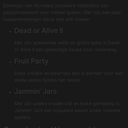
Sommige van de meest populaire videoslots zijn
geoptimaliseerd voor mobiel spelen. Hier zijn een paar
topaanbevelingen die je niet wilt missen:
Dead or Alive II
Met zijn spannende wilds en gratis spins is Dead
or Alive II een geweldige keuze voor onderweg.
Fruit Party
Deze vrolijke en kleurrijke slot is perfect voor een
snelle sessie tijdens het reizen.
Jammin’ Jars
Met zijn unieke visuele stijl en leuke gameplay, is
Jammin’ Jars een populaire keuze onder mobiele
spelers.