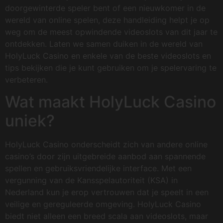
doorgewinterde speler bent of een nieuwkomer in de
wereld van online spelen, deze handleiding helpt je op
weg om de meest opwindende videoslots van dit jaar te
ontdekken. Laten we samen duiken in de wereld van
HolyLuck Casino en enkele van de beste videoslots en
tips bekijken die je kunt gebruiken om je spelervaring te
verbeteren.
Wat maakt HolyLuck Casino
uniek?
HolyLuck Casino onderscheidt zich van andere online
casino’s door zijn uitgebreide aanbod aan spannende
spellen en gebruiksvriendelijke interface. Met een
vergunning van de Kansspelautoriteit (KSA) in
Nederland kun je erop vertrouwen dat je speelt in een
veilige en gereguleerde omgeving. HolyLuck Casino
biedt niet alleen een breed scala aan videoslots, maar