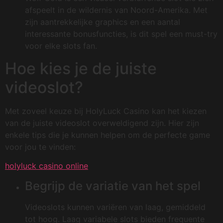
afspeelt in de wildernis van Noord-Amerika. Met
zijn aantrekkelijke graphics en een aantal
interessante bonusfuncties, is dit spel een must-try
voor elke slots fan.
Hoe kies je de juiste
videoslot?
Met zoveel keuze bij HolyLuck Casino kan het kiezen
van de juiste videoslot overweldigend zijn. Hier zijn
enkele tips die je kunnen helpen om de perfecte game
voor jou te vinden:
holyluck casino online
Begrijp de variatie van het spel
Videoslots kunnen variëren van laag, gemiddeld
tot hoog. Laag variabele slots bieden frequente