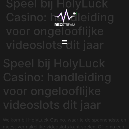
Speel bij HolyLuck
Casino: handleiding
voor ongelooflijke
videoslots dit jaar
Speel bij HolyLuck
Casino: handleiding
voor ongelooflijke
videoslots dit jaar
Welkom bij HolyLuck Casino, waar je de spannendste en
meest vermakelijke videoslots kunt spelen. Of je nu een