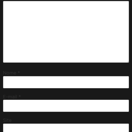
Nome
*
E-mail
*
Site