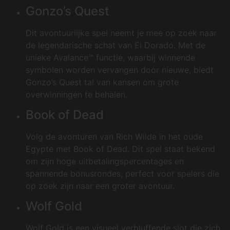
Gonzo’s Quest
Dit avontuurlijke spel neemt je mee op zoek naar
de legendarische schat van El Dorado. Met de
unieke Avalance™ functie, waarbij winnende
symbolen worden vervangen door nieuwe, biedt
Gonzo’s Quest tal van kansen om grote
overwinningen te behalen.
Book of Dead
Volg de avonturen van Rich Wilde in het oude
Egypte met Book of Dead. Dit spel staat bekend
om zijn hoge uitbetalingspercentages en
spannende bonusrondes, perfect voor spelers die
op zoek zijn naar een groter avontuur.
Wolf Gold
Wolf Gold is een visueel verbluffende slot die zich