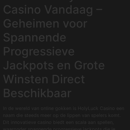
Casino Vandaag –
Geheimen voor
Spannende
Progressieve
Jackpots en Grote
Winsten Direct
Beschikbaar
In de wereld van online gokken is HolyLuck Casino een
naam die steeds meer op de lippen van spelers komt.
Dit innovatieve casino biedt een scala aan spellen,
waaronder spannende progressieve jackpots die je