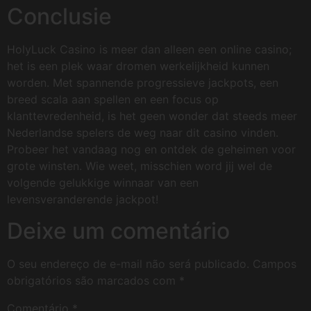
Conclusie
HolyLuck Casino is meer dan alleen een online casino;
het is een plek waar dromen werkelijkheid kunnen
worden. Met spannende progressieve jackpots, een
breed scala aan spellen en een focus op
klanttevredenheid, is het geen wonder dat steeds meer
Nederlandse spelers de weg naar dit casino vinden.
Probeer het vandaag nog en ontdek de geheimen voor
grote winsten. Wie weet, misschien word jij wel de
volgende gelukkige winnaar van een
levensveranderende jackpot!
Deixe um comentário
O seu endereço de e-mail não será publicado.
Campos
obrigatórios são marcados com
*
Comentário
*