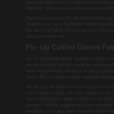
mərc bonusları yalnız Pin-Up Bet bukmeker rej
bilərsiniz. Əlavə üsul isə mobil telefonunuzda
Fayl quraşdırıldıqda, Pin Up online kazino
çıxarılmasının vaxtı metoddan asılıdır. Məsə
tez daxil olur karta. Pin Up kazinonun ofis a
biləcəyini təmin edir.
Pin-Up Casino Games Fai
Siz Pin Up online casino saytında oyunçular h
müvafiq ödəniş xidmətini seçərək əməliyyatı hə
bizim ixtisasımızdır. Saytımız ən yaxşı oyunlar
olunur. Pin-Up onlayn kazino saytında strategiy
Ancaq yenə də əksər punterlər proqramı təmin
rəsmi onlayn kazino veb-saytı vaxtaşırı yerli 
təmin etmək üçün vebsayta daxil olmaq üçün al
çeşidinə malikdir, yeganə fərq əlavə nömrələr
keçdikdə, onun əkiz saytı vasitəsilə sevimli ə