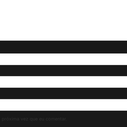
 próxima vez que eu comentar.