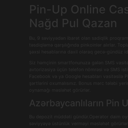
Pin-Up Online Cas
Nağd Pul Qazan
Bu, 9 səviyyədən ibarət olan sadiqlik proqramı 
təsdiqləmə qarşılığında pinkoinlər alırlar. Topl
şəxsi hesablarına daxil olaraq gecə-gündüz idm
Siz həmçinin smartfonunuza gələn SMS vasitəsi
avtorizasiya üçün telefon nömrəsi və SMS isti
Facebook və ya Google hesabları vasitəsilə Pin
şərtlərini oxumalısınız. Bonus mərc tələbi yer
oynamağı məsləhət görürlər.
Azərbaycanlıların Pin 
Bu depozit müddəti gündür.Operator daim oyun
səviyyəyə üstünlük verməyi məsləhət görürlər.