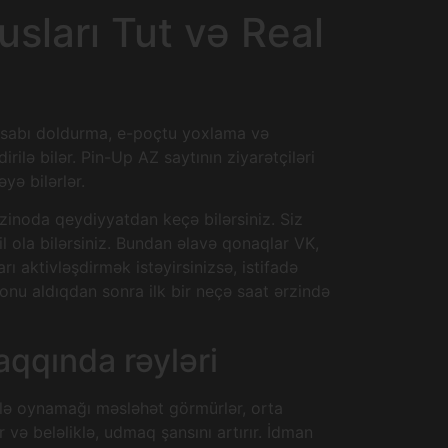
sları Tut və Real
sabı doldurma, e-poçtu yoxlama və
irilə bilər. Pin-Up AZ saytının ziyarətçiləri
yə bilərlər.
zinoda qeydiyyatdan keçə bilərsiniz. Siz
l ola bilərsiniz. Bundan əlavə qonaqlar VK,
ı aktivləşdirmək istəyirsinizsə, istifadə
 onu aldıqdan sonra ilk bir neçə saat ərzində
aqqında rəyləri
lə oynamağı məsləhət görmürlər, orta
ə beləliklə, udmaq şansını artırır. İdman