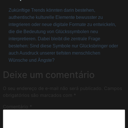
Zukünftige Trends könnten darin bestehen,
authentische kulturelle Elemente bewusster zu
integrieren oder neue digitale Formate zu entwickeln,
die die Bedeutung von Glückssymbolen neu
interpretieren. Dabei bleibt die zentrale Frage
bestehen: Sind diese Symbole nur Glücksbringer oder
auch Ausdruck unserer tiefsten menschlichen
Wünsche und Ängste?
Deixe um comentário
O seu endereço de e-mail não será publicado.
Campos
obrigatórios são marcados com
*
Comentário
*