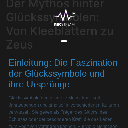
Der Mythos hinter
Glückssymbolen:
Von Kleeblättern zu
Zeus
Einleitung: Die Faszination
der Glückssymbole und
ihre Ursprünge
Glückssymbole begleiten die Menschheit seit
Jahrtausenden und sind tief in verschiedenen Kulturen
verwurzelt. Sie gelten als Träger des Glücks, des
Schutzes oder der besonderen Kraft, die das Leben
zum Positiven verändern können. Für viele Menschen