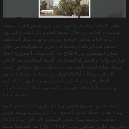
يلعب الإعلام دورًا محوريًا في التأثير على صانعي القرار وتوجيه
السياسات العامة، من خلال تسليط الضوء على القضايا التي تهم
الرأي العام، وتحليل الوقائع، وعرض وجهات النظر المختلفة.
تساهم هذه الرقابة الإعلامية في تعزيز الديمقراطية من خلال
تمكين المواطنين من الاطلاع على المعلومات الضرورية لاتخاذ
قرارات واعية والمشاركة الفعالة في الحياة السياسية. يعد الإعلام
وسيلة فعالة للرقابة السياسية، حيث يلعب دورًا حيويًا في كشف
الحقائق ومراقبة أداء الحكومات والسلطات المختلفة. يسهم
الإعلام في دعم التعليم المستمر وتنمية المهارات الحياتية
والمهنية، كما يساعد في توعية المجتمع بقضايا الصحة، البيئة،
والتكنولوجيا.
تصل كمية Zcash المحمية إلى مستوى قياسي يبلغ 5.1 مليون
بينما تتحدى العملة السوق الضعيف ما الذي يشتريه ويبيعه حيتان
العملات الرقمية بينما انخفض البيتكوين إلى أقل من 66,000
دولار وتم تداول البيتكوين قرب 74,834 دولارًا بعد انخفاضها بنسبة