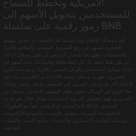
الأمريكية وتخطط للسماح
للمستخدمين بتحويل الأسهم إلى
رموز رقمية على سلسلة BNB
تلعب وسائل الإعلام دورًا أساسيًا في التثقيف، إذ تتجاوز مهمتها
الإخبارية لتسهم في رفع المستوى المعرفي والثقافي للأفراد
والمجتمعات. يُظهر هذا المسار التاريخي أن تطور وسائل الإعلام
لم يكن تقنيًا فقط، بل كان أيضًا ثقافيًا واجتماعيًا، حيث أسهم في
إعادة تشكيل المجتمعات والوعي الجمعي للأفراد. ومع بداية القرن
العشرين، ظهرت وسائل جديدة كالإذاعة ثم التلفزيون، ما جعل
الإعلام أكثر قدرة على الوصول إلى الجماهير بشكل مباشر وفعّال.
هذا التنوع في الوسائل يعكس تطور المفهوم الإعلامي، ويجعل من
الضروري فهم خصائص كل نوع لاستخدامه بشكل فعّال في خدمة
المجتمع. ثانيًا،الإعلام الحديث أو الرقمي، نشأ مع التطورات
التكنولوجية السريعة، ويشمل الإنترنت، والمواقع الإلكترونية،
ووسائل التواصل الاجتماعي، والمدونات، والبودكاست، والقنوات
التفاعلية.