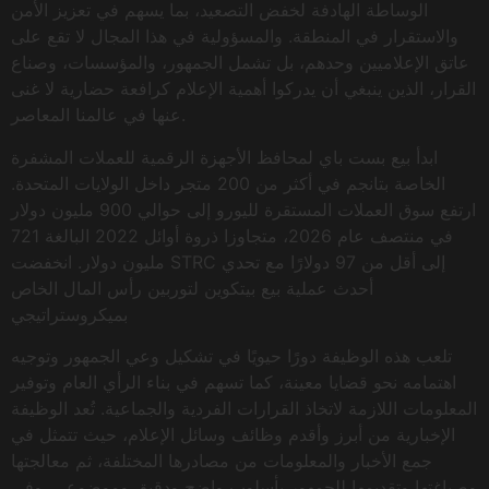
الوساطة الهادفة لخفض التصعيد، بما يسهم في تعزيز الأمن
والاستقرار في المنطقة. والمسؤولية في هذا المجال لا تقع على
عاتق الإعلاميين وحدهم، بل تشمل الجمهور، والمؤسسات، وصناع
القرار، الذين ينبغي أن يدركوا أهمية الإعلام كرافعة حضارية لا غنى
عنها في عالمنا المعاصر.
ابدأ بيع بست باي لمحافظ الأجهزة الرقمية للعملات المشفرة
الخاصة بتانجم في أكثر من 200 متجر داخل الولايات المتحدة.
ارتفع سوق العملات المستقرة لليورو إلى حوالي 900 مليون دولار
في منتصف عام 2026، متجاوزا ذروة أوائل 2022 البالغة 721
مليون دولار. انخفضت STRC إلى أقل من 97 دولارًا مع تحدي
أحدث عملية بيع بيتكوين لتوربين رأس المال الخاص
بميكروستراتيجي
تلعب هذه الوظيفة دورًا حيويًا في تشكيل وعي الجمهور وتوجيه
اهتمامه نحو قضايا معينة، كما تسهم في بناء الرأي العام وتوفير
المعلومات اللازمة لاتخاذ القرارات الفردية والجماعية. تُعد الوظيفة
الإخبارية من أبرز وأقدم وظائف وسائل الإعلام، حيث تتمثل في
جمع الأخبار والمعلومات من مصادرها المختلفة، ثم معالجتها
وصياغتها وتقديمها للجمهور بأسلوب واضح ودقيق وموضوعي. وفي