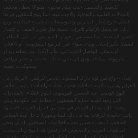
للتعليم والتثقيف، حيث يقدّم محتوى متنوعًا يغطي مختلف
المجالات العلمية والثقافية والاجتماعية، مما يتيح للمتلقين فرصًا
للتعلم خارج إطار المدارس والمؤسسات التعليمية التقليدية. ومع
ذلك، قد يحمل الإعلام تأثيرات سلبية مثل تعزيز العنف أو انتشار
الصور النمطية، مما يستدعي وجود رقابة ووعي من قبل المتلقين
لضمان تأثير إيجابي وبناء. سواء عبر البرامج التلفزيونية، أو الأفلام،
أو وسائل التواصل الاجتماعي، يتأثر الأفراد بما يشاهدونه أو
يقرؤونه، مما قد يؤدي إلى تبني عادات جديدة أو تغيير مواقف
وسلوكيات معينة.
بغداد – واع ثمن توم باراك المبعوث الخاص للرئيس الأمريكي في
العراق وسوريا، اليوم الثلاثاء، خطوة بغداد – واع أشاد رئيس تحالف
النهج الوطني عبد الحسين الموسوي، اليوم الثلاثاء، بالمبادرات
التي وفقا للجنة حماية الصحفيين -منظمة غير حكومية وغير
ربحية- فإن وسائل الإعلام في عددٍ من الدول العربية كانت ولا
زالت خاضعة للرقابة بما في ذلك ليبيا وسوريا. تدخل هذه المعايير
الصحفية المحددة ضمن مدونة أخلاقيات الصحفيين إلا أن بعض
المنظمات العربية والصحفيين قد رفضوا هذا النهج وذلك بسبب
اختلاف الفكر السياسي في العالم العربي عن الفِكر ذاته في