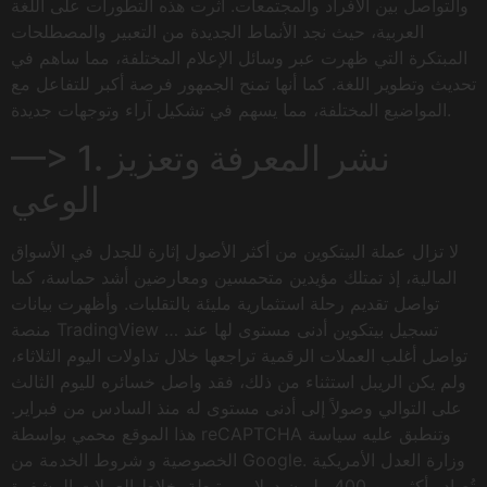
والتواصل بين الأفراد والمجتمعات. أثرت هذه التطورات على اللغة
العربية، حيث نجد الأنماط الجديدة من التعبير والمصطلحات
المبتكرة التي ظهرت عبر وسائل الإعلام المختلفة، مما ساهم في
تحديث وتطوير اللغة. كما أنها تمنح الجمهور فرصة أكبر للتفاعل مع
المواضيع المختلفة، مما يسهم في تشكيل آراء وتوجهات جديدة.
—> 1. نشر المعرفة وتعزيز
الوعي
لا تزال عملة البيتكوين من أكثر الأصول إثارة للجدل في الأسواق
المالية، إذ تمتلك مؤيدين متحمسين ومعارضين أشد حماسة، كما
تواصل تقديم رحلة استثمارية مليئة بالتقلبات. وأظهرت بيانات
منصة TradingView تسجيل بيتكوين أدنى مستوى لها عند …
تواصل أغلب العملات الرقمية تراجعها خلال تداولات اليوم الثلاثاء،
ولم يكن الريبل استثناء من ذلك، فقد واصل خسائره لليوم الثالث
على التوالي وصولاً إلى أدنى مستوى له منذ السادس من فبراير.
هذا الموقع محمي بواسطة reCAPTCHA وتنطبق عليه سياسة
الخصوصية و شروط الخدمة من Google. وزارة العدل الأمريكية
تُصادر أكثر من 400 مليون دولار مرتبطة بخلاط العملات المشفرة