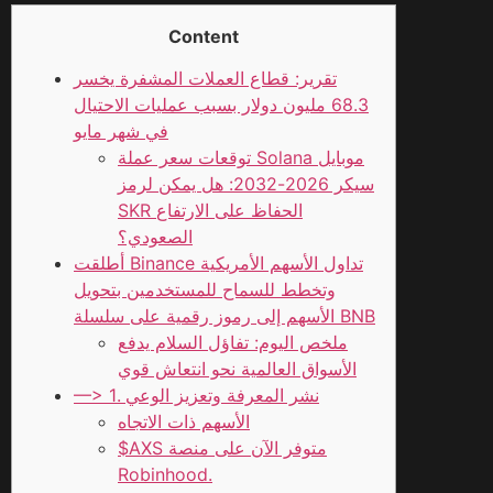
Content
تقرير: قطاع العملات المشفرة يخسر
68.3 مليون دولار بسبب عمليات الاحتيال
في شهر مايو
توقعات سعر عملة Solana موبايل
سيكر 2026-2032: هل يمكن لرمز
SKR الحفاظ على الارتفاع
الصعودي؟
أطلقت Binance تداول الأسهم الأمريكية
وتخطط للسماح للمستخدمين بتحويل
الأسهم إلى رموز رقمية على سلسلة BNB
ملخص اليوم: تفاؤل السلام يدفع
الأسواق العالمية نحو انتعاش قوي
—> 1. نشر المعرفة وتعزيز الوعي
الأسهم ذات الاتجاه
$AXS متوفر الآن على منصة
Robinhood.