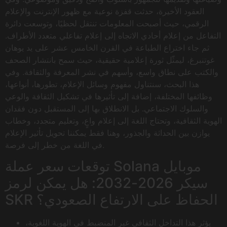
العقود الأخيرة، حدثت قفزة نوعية مع ظهور الإنترنت والإعلام
الرقمي، حيث أصبحت المعلومات تنتقل لحظيًا، وتوسعت دائرة
التفاعل من إعلام أحادي الاتجاه إلى إعلام تفاعلي متعدد الأطراف.
ثم جاء اختراع الطباعة في القرن الخامس عشر على يد يوهان
غوتنبرغ، ليمثّل ثورة إعلامية حقيقية، حيث سمح بانتشار الصحف
والكتب على نطاق واسع، وأسهم في نشر المعرفة والثقافة. وفي
هذا البحث، سنتناول مفهوم وسائل الإعلام، تطورها، أنواعها،
وظائفها المختلفة، إضافة إلى تأثيرها في تشكيل الثقافة والوعي
والسلوك الاجتماعي. بل الانطلاق بها إلى المستقبل دون فقدان
الهوية الثقافية، وتحتاج اللغة إلى إعلام واعٍ، وتعليم متجدد، وخطاب
يوازن بين الحداثة والجذور، وهنا فقط يمكننا تحويل تأثير الإعلام
في اللغة من خطر إلى فرصة.
توقعات سعر عملة Solana موبايل
سيكر 2026-2032: هل يمكن لرمز
SKR الحفاظ على الارتفاع الصعودي؟
يؤثر هذا التداخل الثقافي غير المنضبط في الهوية اللغوية،