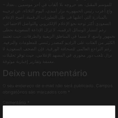
للموسم المقبل، بعد خروجه بلا ألقاب في آخر موسمين . بغداد –
واع أعرب رئيس الجمهورية نزار آميدي، اليوم الثلاثاء، عن ترحيبه
بالمبادرة التي أعلنها في ظل التطورات الرقمية، أصبح الإعلام
السعودي أكثر توجه نحو الإعلام الإلكتروني والتواصل الاجتماعي.
رغم انتشار الوسائل الرقمية، لا تزال الإذاعة السعودية تحظى
بجمهور واسع، لا سيما في المناطق الريفية والطرقات، حيث تعتمد
الكثير من الفئات على الراديو كمصدر رئيسي للمعلومات والترفيه.
رغم التراجع العالمي للصحافة الورقية، فإن الصحف السعودية لا
تزال تلعب دور محوري في المشهد الإعلامي، حيث توفر تحليلات
معمقة وتقارير إخبارية موثوقة.
Deixe um comentário
O seu endereço de e-mail não será publicado.
Campos
obrigatórios são marcados com
*
Comentário
*