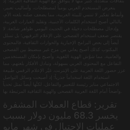
بثقافات متعددة، كثير منها لا يتوافق مع الهوية الثقافية العربية؛ إذ
يتعرض المستخدم العربي يومياً لمصطلحات، وأساليب تعبير،
وأنماط تفكير لا تنتمي للبيئة العربية، مما يضعف صلته بلغته الأم،
بالتالي أصبح استخدام الكلمات الأجنبية، وتقليد العبارات الغربية،
وإدخال مصطلحات دخيلة في الحديث اليومي ظواهر شائعة. لا
يقتصر ضعف استخدام الفصحى على الإعلام الترفيهي؛ بل تسلل
أيضاً إلى بعض البرامج الإخبارية والحوارات الثقافية، فالمحتوى
المكتوب كذلك أصبح يعاني من مزج غير منضبط بين الفصحى
والعامية، مما شوَّش الهوية اللغوية. وأصبح بإمكان المستخدمين
التفاعل مع المحتوى العربي بسهولة، وتبادل الأفكار بلغتهم، مما
عزز حضور اللغة العربية على الإنترنت. غيَّر الإعلام الرقمي طبيعة
استخدام اللغة اسخداماً جذرياً؛ إذ أصبحت وسائل التواصل
الاجتماعي منابر رئيسة للتعبير والتفاعل، لكنَّها أيضاً تمثل تحدياً
واضحاً أمام اللغة العربية الفصحى والهوية الثقافية المرتبطة بها.
تقرير: قطاع العملات المشفرة
يخسر 68.3 مليون دولار بسبب
عمليات الاحتيال في شهر مايو