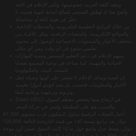
ويفقد اللغة العربية خصوصيتها، وتأثير الإعلام في اللغة
واضح هنا؛ إذ تُهمَّش الفصحى لصالح أنماط لغوية هجينة، لا
تعبِّر عن هوية ثابتة أو متماسكة.
من خلال البرامج التعليمية التلفزيونية، والمحطات الإذاعية،
والمواقع الإلكترونية، والمنصات الرقمية، يمكن للأفراد من
مختلف الأعمار والمستويات الاجتماعية الوصول إلى محتوى
تعليمي متنوع في أي وقت ومن أي مكان.
يسهم الإعلام في دعم التعليم المستمر وتنمية المهارات
الحياتية والمهنية، كما يساعد في توعية المجتمع بقضايا
الصحة، البيئة، والتكنولوجيا.
إن أهمية وسائل الإعلام لا تقتصر على كونها وسيلة لنقل
الأخبار والمعلومات فحسب، بل تمتد لتؤدي أدوارًا تعليمية
وتربوية وترفيهية ورقابية أيضًا.
Zcash (ZEC) في ارتفاع بينما ينخفض معظم السوق،
والسبب يقع على السلسلة وليس في حركة السعر.
أخبار العملات الرقمية يتداول البيتكوين قرب مستوى 67,200
دولار بعد تراجع بنسبة 47٪ من قمته التاريخية البالغة 126,000
دولار، وسط جدل واسع حول ما إذا كانت السوق تعيش أبرد موجة
هبوط في تاريخها. أخبار العملات الرقمية يواصل رمز XRP مواجهة