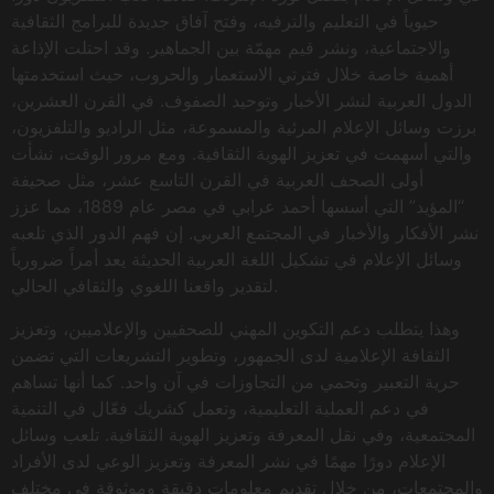
حيوياً في التعليم والترفيه، وفتح آفاق جديدة للبرامج الثقافية
والاجتماعية، ونشر قيم مهمّة بين الجماهير. وقد احتلت الإذاعة
أهمية خاصة خلال فترتي الاستعمار والحروب، حيث استخدمتها
الدول العربية لنشر الأخبار وتوحيد الصفوف. في القرن العشرين،
برزت وسائل الإعلام المرئية والمسموعة، مثل الراديو والتلفزيون،
والتي أسهمت في تعزيز الهوية الثقافية. ومع مرور الوقت، نشأت
أولى الصحف العربية في القرن التاسع عشر، مثل صحيفة
“المؤيد” التي أسسها أحمد عرابي في مصر عام 1889، مما عزز
نشر الأفكار والأخبار في المجتمع العربي. إن فهم الدور الذي تلعبه
وسائل الإعلام في تشكيل اللغة العربية الحديثة يعد أمراً ضرورياً
لتقدير واقعنا اللغوي والثقافي الحالي.
وهذا يتطلب دعم التكوين المهني للصحفيين والإعلاميين، وتعزيز
الثقافة الإعلامية لدى الجمهور، وتطوير التشريعات التي تضمن
حرية التعبير وتحمي من التجاوزات في آن واحد. كما أنها تساهم
في دعم العملية التعليمية، وتعمل كشريك فعّال في التنمية
المجتمعية، وفي نقل المعرفة وتعزيز الهوية الثقافية. تلعب وسائل
الإعلام دورًا مهمًا في نشر المعرفة وتعزيز الوعي لدى الأفراد
والمجتمعات، من خلال تقديم معلومات دقيقة وموثوقة في مختلف