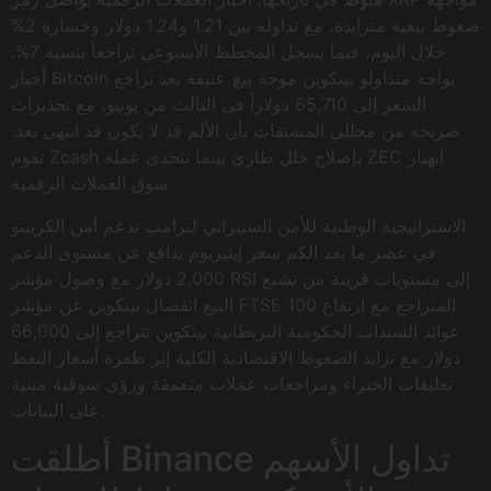
ضغوط بيعية متزايدة، مع تداوله بين 1.21 و1.24 دولار وخسارة 2%
خلال اليوم، فيما يسجل المخطط الأسبوعي تراجعاً بنسبة 7%.
أخبار Bitcoin يواجه متداولو بيتكوين موجة بيع عنيفة بعد تراجع
السعر إلى 65,710 دولاراً في الثالث من يونيو، مع تحذيرات
صريحة من محللي المشتقات بأن الألم قد لا يكون قد انتهى بعد.
تقوم Zcash بإصلاح خلل طارئ بينما تتحدى عملة ZEC انهيار
سوق العملات الرقمية
الاستراتيجية الوطنية للأمن السيبراني لترامب تدعم أمن الكريبتو
في عصر ما بعد الكم سعر إيثيريوم يدافع عن مستوى الدعم
2,000 دولار مع وصول مؤشر RSI إلى مستويات قريبة من تشبع
البيع انفصال بيتكوين عن مؤشر FTSE 100 المتراجع مع ارتفاع
عوائد السندات الحكومية البريطانية بيتكوين تتراجع إلى 66,000
دولار مع تزايد الضغوط الاقتصادية الكلية إثر طفرة أسعار النفط
تعليقات الخبراء ومراجعات عملات متعمقة ورؤى سوقية مبنية
على البيانات.
أطلقت Binance تداول الأسهم