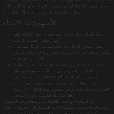
Helix يشير مؤشر القاع التاريخي لبيتكوين إلى مستوى 62 ألف
دولار – هل يمكن أن يهبط السعر إلى هذا الحد؟
الأسهم ذات الاتجاه
تقوم Zcash بإصلاح خلل طارئ بينما تتحدى عملة ZEC
انهيار سوق العملات الرقمية
تشكل وسائل الإعلام جزءاً أساسياً من حياتنا اليومية، إذ
تساهم بشكل كبير في تعزيز التواصل وتبادل المعلومات بين
الأفراد والمجتمعات.
يحظر استخدام، تخزين، إعادة إنتاج، عرض، تعديل، نقل أو
توزيع البيانات الموجودة في هذا الموقع دون إذن كتابي
صريح مسبق من Fusion Media و/ أو مزود البيانات.
بغداد – واع – عبد الرحمن حميد كشف رئيس الاتحاد
العراقي لكرة القدم يونس محمود، اليوم الثلاثاء، عن وجود
خطة متكاملة لتطوير الدوري العراقي.
عبر البرامج الوثائقية، والمقالات، والمحاضرات المصورة،
والمنصات الرقمية، يستطيع الأفراد الوصول إلى معلومات محدثة
ومبسطة تعزز من معارفهم ومهاراتهم. يعد الإعلام مصدرًا مهمًا