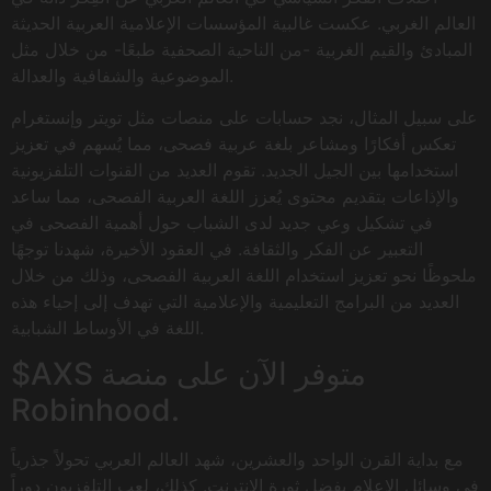
العالم الغربي. عكست غالبية المؤسسات الإعلامية العربية الحديثة
المبادئ والقيم الغربية -من الناحية الصحفية طبعًا- من خلال مثل
الموضوعية والشفافية والعدالة.
على سبيل المثال، نجد حسابات على منصات مثل تويتر وإنستغرام
تعكس أفكارًا ومشاعر بلغة عربية فصحى، مما يُسهم في تعزيز
استخدامها بين الجيل الجديد. تقوم العديد من القنوات التلفزيونية
والإذاعات بتقديم محتوى يُعزز اللغة العربية الفصحى، مما ساعد
في تشكيل وعي جديد لدى الشباب حول أهمية الفصحى في
التعبير عن الفكر والثقافة. في العقود الأخيرة، شهدنا توجهًا
ملحوظًا نحو تعزيز استخدام اللغة العربية الفصحى، وذلك من خلال
العديد من البرامج التعليمية والإعلامية التي تهدف إلى إحياء هذه
اللغة في الأوساط الشبابية.
$AXS متوفر الآن على منصة
Robinhood.
مع بداية القرن الواحد والعشرين، شهد العالم العربي تحولاً جذرياً
في وسائل الإعلام بفضل ثورة الإنترنت. كذلك، لعب التلفزيون دوراً