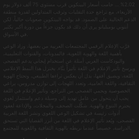
2.02% … حامت أسعار البيتكوين قرب مستوى 75 ألف دولار يوم
الأربعاء، مع تراجع حدة التقلبات وترقب المتداولين لقدرة منطقة
الدعم الحالية على الصمود. قد يواجه البيتكوين صعوبات حالياً، لكن
أنتوني بومبليانو يرى أن ذلك قد يكون جزءاً من دورة أكبر بكثير
في الأسواق.
قرَّب الإعلام الرقمي المجتمعات العربية من بعضها، وزاد الوعي
بأهمية اللغة والهوية اللغوية، فالمدونات، والقنوات التعليمية،
والبودكاست العربي أمثلة عن استخدام إيجابي يدعم الفصحى
ويرسخ تأثير الإعلام في اللغة تأثيراً بنَّاء. يختزل هذا النمط الإعلامي
اللغة، ويضيق أفقها، بدل أن يعكس ثراءها الطبيعي، وتحتاج الهوية
الثقافية، واللغة العامية، وتعدد اللهجات إلى توازن مدروس، يراعي
الخصوصية ويحمي الفصحى من التراجع، وتأثير الإعلام في اللغة
يجب أن يتحول من عامل تهديد إلى وسيلة دعم واستثمار لغوي
يحترم التنوع والهوية. شكَّلت الصحف، والمجلات، والإذاعة لعقود
أدوات رئيسة في تشكيل الوعي اللغوي ونشر اللغة العربية
الفصحى، ويُعد تأثير الإعلام في اللغة من أبرز القضايا التي تستحق
الدراسة، خصيصاً عندما نربطه بالهوية الثقافية واللغوية للمجتمع.