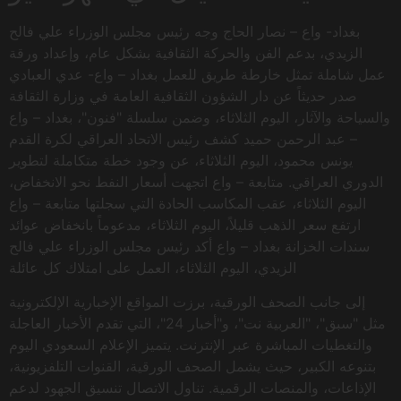
بغداد- واع – نصار الحاج وجه رئيس مجلس الوزراء علي فالح
الزيدي، بدعم الفن والحركة الثقافية بشكل عام، وإعداد ورقة
عمل شاملة تمثل خارطة طريق للعمل بغداد – واع- عدي العبادي
صدر حديثاً عن دار الشؤون الثقافية العامة في وزارة الثقافة
والسياحة والآثار، اليوم الثلاثاء، وضمن سلسلة "فنون"، بغداد – واع
– عبد الرحمن حميد كشف رئيس الاتحاد العراقي لكرة القدم
يونس محمود، اليوم الثلاثاء، عن وجود خطة متكاملة لتطوير
الدوري العراقي. متابعة – واع اتجهت أسعار النفط نحو الانخفاض،
اليوم الثلاثاء، عقب المكاسب الحادة التي سجلتها متابعة – واع
ارتفع سعر الذهب قليلاً، اليوم الثلاثاء، مدعوماً بانخفاض عوائد
سندات الخزانة بغداد – واع أكد رئيس مجلس الوزراء علي فالح
الزيدي، اليوم الثلاثاء، العمل على امتلاك كل عائلة
إلى جانب الصحف الورقية، برزت المواقع الإخبارية الإلكترونية
مثل "سبق"، "العربية نت"، و"أخبار 24"، التي تقدم الأخبار العاجلة
والتغطيات المباشرة عبر الإنترنت. يتميز الإعلام السعودي اليوم
بتنوعه الكبير، حيث يشمل الصحف الورقية، القنوات التلفزيونية،
الإذاعات، والمنصات الرقمية. تناول الاتصال تنسيق الجهود لدعم