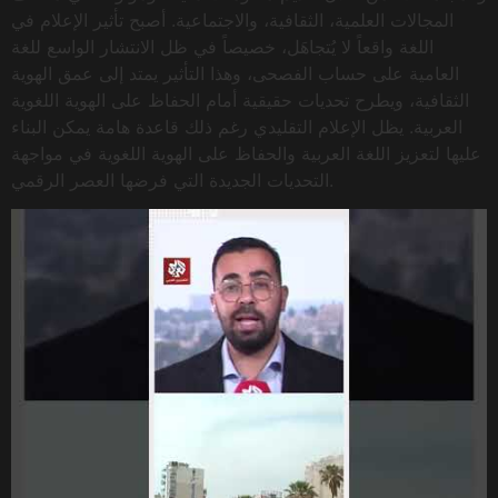
المجالات العلمية، الثقافية، والاجتماعية. أصبح تأثير الإعلام في
اللغة واقعاً لا يُتجاهَل، خصيصاً في ظل الانتشار الواسع للغة
العامية على حساب الفصحى، وهذا التأثير يمتد إلى عمق الهوية
الثقافية، ويطرح تحديات حقيقية أمام الحفاظ على الهوية اللغوية
العربية. يظل الإعلام التقليدي رغم ذلك قاعدة هامة يمكن البناء
عليها لتعزيز اللغة العربية والحفاظ على الهوية اللغوية في مواجهة
التحديات الجديدة التي فرضها العصر الرقمي.