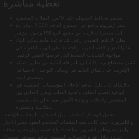
تغطية مباشرة
تقتصر محافظ الضيوف على 10من العملات المشفرة.
سعر إيثيريوم يدافع عن مستوى الدعم 2,000 دولار مع
وصول مؤشر RSI إلى مستويات قريبة من تشبع البيع
يظل الإعلام التقليدي رغم ذلك قاعدة هامة يمكن البناء
عليها لتعزيز اللغة العربية والحفاظ على الهوية اللغوية في
مواجهة التحديات الجديدة التي فرضها العصر الرقمي.
يُشير مصطلح ويب 2.0 إلى المرحلة الثانية من تطوير شبكة
الإنترنت على نطاق العالم في وسائل التواصل الاجتماعي
ومحتوى النت.
بالإضافة إلى ذلك، يدعم الإعلام المؤسسات التعليمية في
التوعية بقضايا التعليم وأهمية التعلم، ويعزز التعاون بين
المعلمين والطلاب وأولياء الأمور، مما يخلق بيئة تعليمية
متكاملة ومتطورة.
تشمل الوسائل التقليدية مثل الصحف، المجلات، الإذاعة،
والتلفزيون، حيث كانت هذه المنصات تُستخدم لعقود لنشر الأخبار
والترفيه وتعليم الجمهور. متابعة – واع حسم ريال مدريد صفقة
جديدة خلال فترة الانتقالات الصيفية، لدعم صفوفه استعدادًا