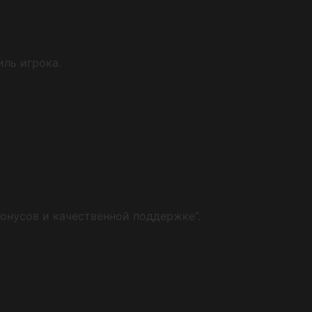
ль игрока.
бонусов и качественной поддержке”.