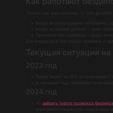
Как работают бездеп
Обычно они фиксированы: от 500 до 2000 
Бонус за регистрацию – мгновенно по
Бонус за первый депозит – если попо
Промокод без отыгрыша – сразу можн
Для операторов это способ привлечь и уд
Текущая ситуация на
2023 год
Рынок вырос на 35% по сравнению с 
В середине года появились требовани
2024 год
На
забрать 1xslots промокод бездепо
вложений.Большинство операторов пе