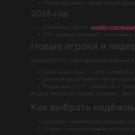
Регуляторы ввели обязательный ауди
2025 год
Появились слоты с
онлайн-платформ
80% трафика приходят с мобильных у
Новые игроки и лиде
Казино Восток стало заметным игроком в 
Уникальный бонус – 1 000 рублей без
Широкий ассортимент – более 500 сло
Поддержка 24 / 7 – живой чат и теле
Андрей Иванов из GigaBet отмечает: “Вос
Как выбрать надёжн
Лицензия – наличие действующей лиц
Отзывы – реальное мнение игроков н