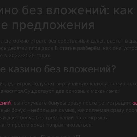
но без вложений: как 
ие предложения
 где можно играть без собственных денег, растёт в два
сь десятки площадок.В статье разберём, как они устро
 в 2023‑2025 годах.
е казино без вложений?
айт, где игрок получает виртуальную валюту сразу пос
е вносится.Существует два основных механизма:
жений
, вы получаете бонусы сразу после регистрации:
з
тный бонус – небольшая сумма, начисляемая сразу посл
ый даёт бонус без требований по отыгрышу.
, кто просто хочет попрактиковаться.