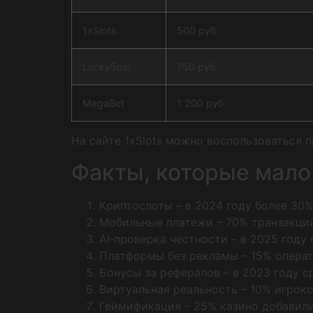
1xSlots
500 руб.
LuckySpin
750 руб.
MegaBet
1 200 руб.
На сайте 1xSlots можно воспользоваться 
Факты, которые мало 
Криптослоты – в 2024 году более 30
Мобильные платежи – 70% транзакций
AI‑проверка честности – в 2025 году
Платформы без рекламы – 15% операт
Бонусы за рефералов – в 2023 году с
Виртуальная реальность – 10% игроко
Геймификация – 25% казино добавили