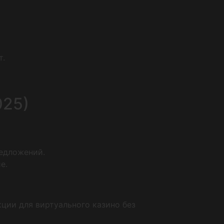
т.
025)
редложений.
е.
ции для виртуального казино без