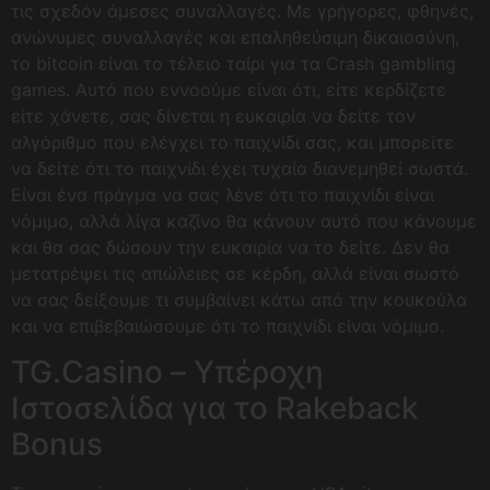
τις σχεδόν άμεσες συναλλαγές. Με γρήγορες, φθηνές,
ανώνυμες συναλλαγές και επαληθεύσιμη δικαιοσύνη,
το bitcoin είναι το τέλειο ταίρι για τα Crash gambling
games. Αυτό που εννοούμε είναι ότι, είτε κερδίζετε
είτε χάνετε, σας δίνεται η ευκαιρία να δείτε τον
αλγόριθμο που ελέγχει το παιχνίδι σας, και μπορείτε
να δείτε ότι το παιχνίδι έχει τυχαία διανεμηθεί σωστά.
Είναι ένα πράγμα να σας λένε ότι το παιχνίδι είναι
νόμιμο, αλλά λίγα καζίνο θα κάνουν αυτό που κάνουμε
και θα σας δώσουν την ευκαιρία να το δείτε. Δεν θα
μετατρέψει τις απώλειες σε κέρδη, αλλά είναι σωστό
να σας δείξουμε τι συμβαίνει κάτω από την κουκούλα
και να επιβεβαιώσουμε ότι το παιχνίδι είναι νόμιμο.
TG.Casino – Υπέροχη
Ιστοσελίδα για το Rakeback
Bonus