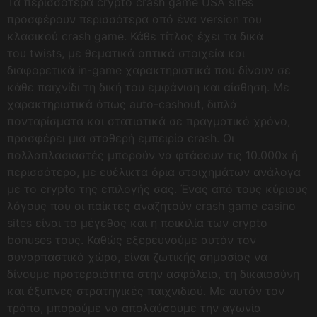
Τα περισσότερα crypto crash game USA sites
προσφέρουν περισσότερα από ένα version του
κλασικού crash game. Κάθε τίτλος έχει τα δικά
του twists, με θεματικά οπτικά στοιχεία και
διαφορετικά in-game χαρακτηριστικά που δίνουν σε
κάθε παιχνίδι τη δική του εμφάνιση και αίσθηση. Με
χαρακτηριστικά όπως auto-cashout, διπλά
πονταρίσματα και στατιστικά σε πραγματικό χρόνο,
προσφέρει μια σταθερή εμπειρία crash. Οι
πολλαπλασιαστές μπορούν να φτάσουν τις 10.000x ή
περισσότερο, με ευέλικτα όρια στοιχημάτων ανάλογα
με το crypto της επιλογής σας. Ένας από τους κύριους
λόγους που οι παίκτες αναζητούν crash game casino
sites είναι το μέγεθος και η ποικιλία των crypto
bonuses τους. Καθώς εξερευνούμε αυτόν τον
συναρπαστικό χώρο, είναι ζωτικής σημασίας να
δίνουμε προτεραιότητα στην ασφάλεια, τη δικαιοσύνη
και έξυπνες στρατηγικές παιχνιδιού. Με αυτόν τον
τρόπο, μπορούμε να απολαύσουμε την αγωνία