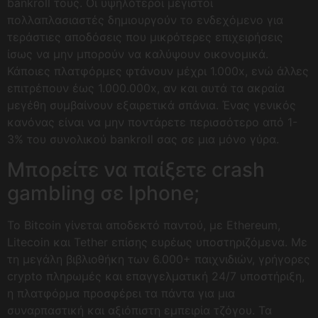
bankroll τους. Οι υψηλότεροι μέγιστοι
πολλαπλασιαστές δημιουργούν το ενδεχόμενο για
τεράστιες αποδόσεις που μικρότερες επιχειρήσεις
ίσως να μην μπορούν να καλύψουν οικονομικά.
Κάποιες πλατφόρμες φτάνουν μέχρι 1.000x, ενώ άλλες
επιτρέπουν έως 1.000.000x, αν και αυτά τα ακραία
μεγέθη συμβαίνουν εξαιρετικά σπάνια. Ένας γενικός
κανόνας είναι να μην ποντάρετε περισσότερο από 1-
3% του συνολικού bankroll σας σε μια μόνο γύρα.
Μπορείτε να παίξετε crash
gambling σε Iphone;
Το Bitcoin γίνεται αποδεκτό παντού, με Ethereum,
Litecoin και Tether επίσης ευρέως υποστηριζόμενα. Με
τη μεγάλη βιβλιοθήκη των 6.000+ παιχνιδιών, γρήγορες
crypto πληρωμές και επαγγελματική 24/7 υποστήριξη,
η πλατφόρμα προσφέρει τα πάντα για μια
συναρπαστική και αξιόπιστη εμπειρία τζόγου. Τα