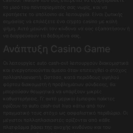
cashout’ feature που σας επιτρέπει να εξαργυρώσετε
το μισό του πονταρίσματός σας νωρίς, και να
κρατήσετε το υπόλοιπο σε λειτουργία. Είναι ζωτικής
σημασίας να επιλέξετε ένα crypto casino με καλή
φήμη. Αυτό μειώνει τον κίνδυνο να σας εξαπατήσουν ή
να διαρρεύσουν τα δεδομένα σας.
Ανάπτυξη Casino Game
Οι λειτουργίες auto cash-out λειτουργούν διακομιστικά
και ενεργοποιούνται άμεσα όταν επιτευχθεί ο στόχος
πολλαπλασιαστή. Ωστόσο, κατά περιόδους υψηλού
φόρτου διακομιστή ή προβλημάτων σύνδεσης, θα
μπορούσαν θεωρητικά να υπάρξουν μικρές
καθυστερήσεις. Γι’ αυτό μερικοί έμπειροι παίκτες
ορίζουν το auto cash-out λίγο κάτω από τον
πραγματικό τους στόχο ως ασφαλιστικό περιθώριο. Οι
μέγιστοι πολλαπλασιαστές ορίζονται από κάθε
πλατφόρμα βάσει της ανοχής κινδύνου και του