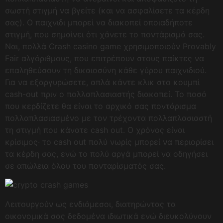
σωστή στιγμή να βγείτε (και να ασφαλίσετε τα κέρδη
σας). Ο παιχνιδι μπορεί να διακοπεί οποιαδήποτε
στιγμή, που σημαίνει ότι χάνετε το ποντάρισμά σας.
Ναι, πολλά Crash casino game χρησιμοποιούν Provably
Fair αλγόριθμους, που επιτρέπουν στους παίκτες να
επαληθεύσουν τη δικαιοσύνη κάθε γύρου παιχνιδιού.
Για να εξαργυρώσετε, απλά κάντε κλικ στο κουμπί
cash-out πριν ο πολλαπλασιαστής διακοπεί. Το ποσό
που κερδίζετε θα είναι το αρχικό σας ποντάρισμα
πολλαπλασιασμένο με τον τρέχοντα πολλαπλασιαστή
τη στιγμή που κάνατε cash out. Ο χρόνος είναι
κρίσιμος· το cash out πολύ νωρίς μπορεί να περιορίσει
τα κέρδη σας, ενώ το πολύ αργά μπορεί να οδηγήσει
σε απώλεια όλου του πονταρίσματός σας.
Λειτουργούν ως ενδιάμεσοι, διατηρώντας τα
οικονομικά σας δεδομένα ιδιωτικά ενώ διευκολύνουν