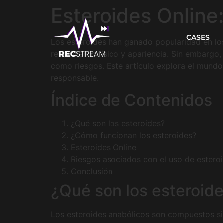
Esteroides Online
CASES
Los esteroides han ganado popularidad en los 
rendimiento físico y apariencia. Sin embargo,
como riesgos. Este artículo explora el mundo
responsable.
Índice de Contenidos
¿Qué son los esteroides?
¿Cómo funcionan los esteroides?
Esteroides Online
Riesgos asociados con el uso de estero
Conclusión
¿Qué son los esteroid
Los esteroides anabólicos son compuestos si