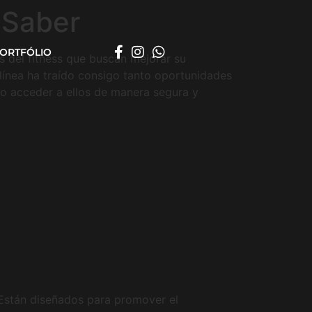
 Saber
ORTFÓLIO
s del fitness que buscan mejorar su
 línea ha traído consigo tanto oportunidades
mo acceder a ellos de manera segura y
 Están diseñados para promover el