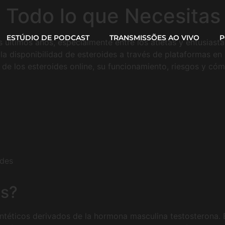
: Todo lo que Necesitas
ESTÚDIO DE PODCAST
TRANSMISSÕES AO VIVO
P
últimos años, especialmente entre los atletas y entusiasta
 la disponibilidad de esteroides a través de plataformas en
 de los esteroides online, su funcionamiento, riesgos y có
ides
es?
ntéticos derivados de la hormona masculina testosterona.