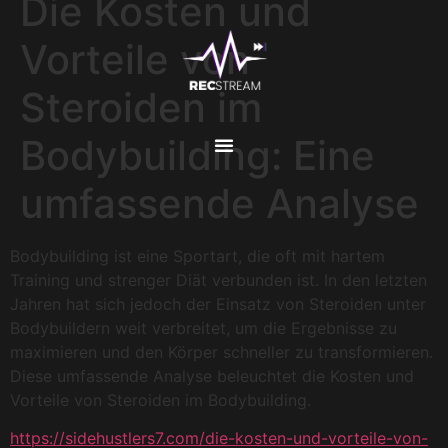
Die Kosten und
Vorteile von
Steroiden im
Bodybuilding: Eine
umfassende Analyse
Bodybuilding ist eine Sportart, die oft mit hartem
Training und strenger Diät verbunden ist. In den letzten
Jahren hat sich jedoch der Einsatz von Steroiden unter
Bodybuildern weit verbreitet, um die Ergebnisse zu
maximieren und den Körper schneller zu transformieren.
Diese umfassende Analyse beleuchtet die Kosten und
Vorteile von Steroiden im Bodybuilding.
https://sidehustlers7.com/die-kosten-und-vorteile-von-