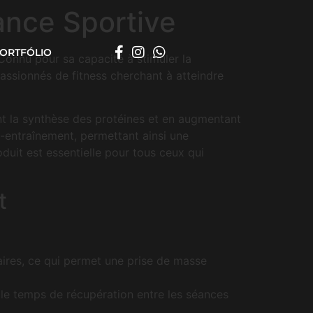
ance Sportive
ORTFÓLIO
Connu pour sa capacité à stimuler la
 passionnés de fitness cherchant à atteindre
t la synthèse des protéines et en augmentant
t-entraînement, permettant ainsi une
roduit est essentielle pour tous ceux qui
t
aires, ce qui permet une prise de masse
 le temps de récupération entre les séances