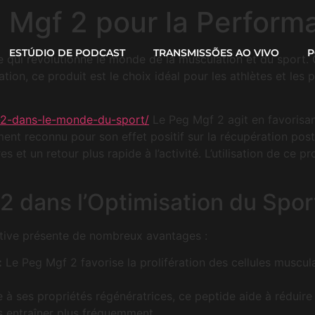
 Mgf 2 pour la Perform
ESTÚDIO DE PODCAST
TRANSMISSÕES AO VIVO
P
 qui révolutionne le monde de la musculation et du sport. 
tion, ce produit est le choix idéal pour les athlètes et les
f-2-dans-le-monde-du-sport/
Le Peg Mgf 2 agit en favorisan
ent reconnu pour son effet positif sur la récupération pos
s et un retour plus rapide à l’activité. L’utilisation de ce p
2 dans l’Optimisation du Spor
rtive présente de nombreux avantages :
:
Le Peg Mgf 2 favorise la prolifération des cellules muscul
 à ses propriétés régénératrices, ce peptide aide à réduire
s entraîner plus fréquemment.