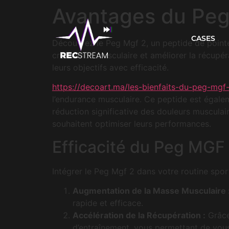
Avantages du Peg
CASES
Découvrez le Peg Mgf 2, un peptide de pointe
croissance musculaire et améliorer la récupéra
leurs objectifs avec efficacité.
https://decoart.ma/les-bienfaits-du-peg-mg
l’endurance musculaire. Ce peptide est égalem
réduction significative des douleurs musculaire
souhaitent optimiser leurs performances.
Efficacité du Peg MGF 
Intégrer le Peg Mgf 2 dans votre routine spo
Augmentation de la Masse Musculaire 
rapide et efficace.
Accélération de la Récupération :
Grâce
d’entraînement, vous permettant de vou