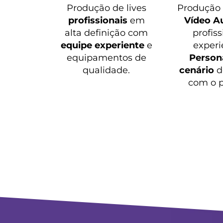
Produção de lives
Produçã
profissionais
em
Vídeo A
alta definição com
profiss
equipe experiente
e
experi
equipamentos de
Persona
qualidade.
cenário
d
com o p