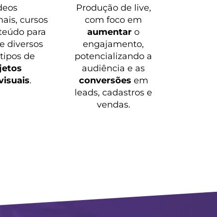
deos
Produção de live,
nais, cursos
com foco em
teúdo para
aumentar
o
 e diversos
engajamento,
 tipos de
potencializando a
jetos
audiência e as
visuais
.
conversões
em
leads, cadastros e
vendas.