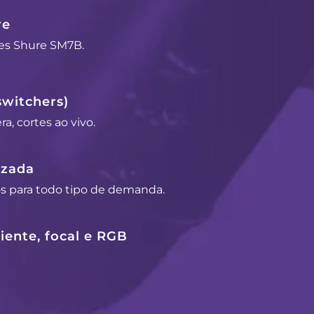
re
es Shure SM7B.
switchers)
a, cortes ao vivo.
izada
os para todo tipo de demanda.
ente, focal e RGB