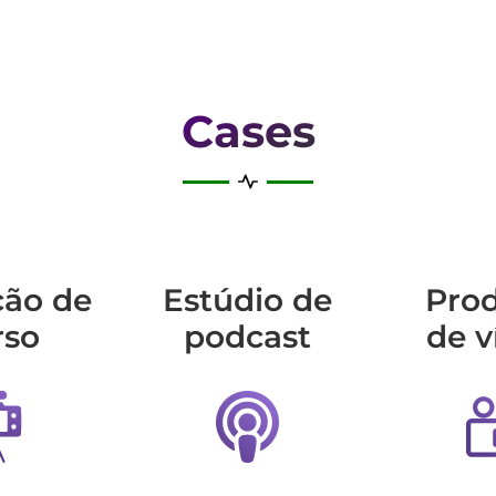
Cases
ção de
Estúdio de
Pro
rso
podcast
de v