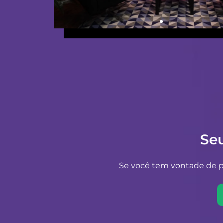
Se
Se você tem vontade de pr