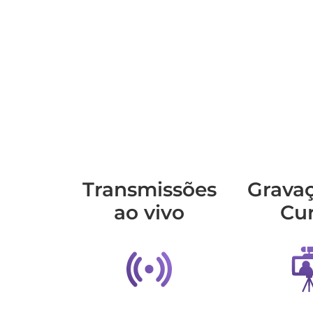
Transmis­sões
Grava
ao vivo
Cu