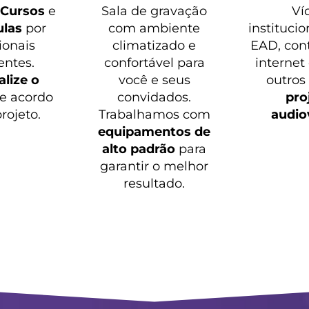
o
Cursos
e
Sala de gravação
Ví
ulas
por
com ambiente
institucio
ionais
climatizado e
EAD, con
entes.
confortável para
internet
lize o
você e seus
outros
e acordo
convidados.
pro
rojeto.
Trabalhamos com
audio
equipamentos de
alto padrão
para
garantir o melhor
resultado.