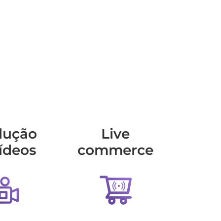
dução
Live
ídeos
commerce