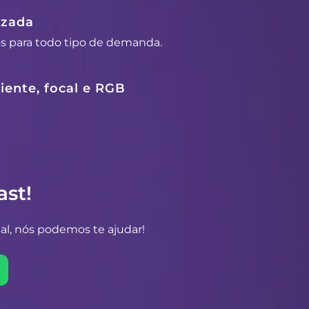
izada
os para todo tipo de demanda.
ente, focal e RGB
st!
al, nós podemos te ajudar!