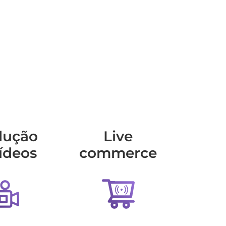
dução
Live
ídeos
commerce