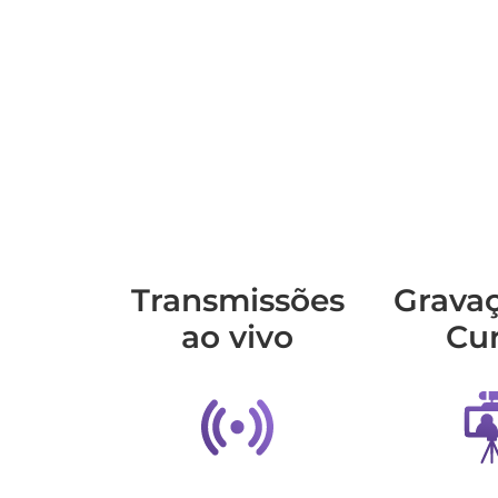
Transmis­sões
Grava
ao vivo
Cu