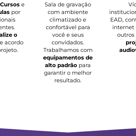
o
Cursos
e
Sala de gravação
Ví
ulas
por
com ambiente
institucio
ionais
climatizado e
EAD, con
entes.
confortável para
internet
lize o
você e seus
outros
e acordo
convidados.
pro
rojeto.
Trabalhamos com
audio
equipamentos de
alto padrão
para
garantir o melhor
resultado.