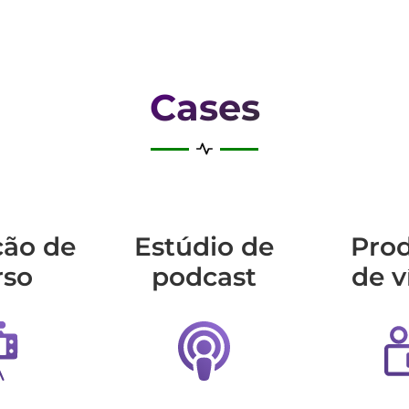
Cases
ção de
Estúdio de
Pro
rso
podcast
de v