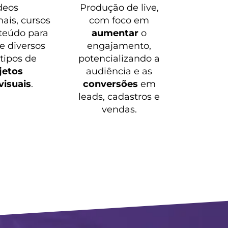
deos
Produção de live,
nais, cursos
com foco em
teúdo para
aumentar
o
 e diversos
engajamento,
 tipos de
potencializando a
jetos
audiência e as
visuais
.
conversões
em
leads, cadastros e
vendas.