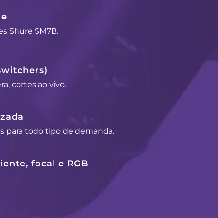
re
es Shure SM7B.
switchers)
a, cortes ao vivo.
izada
os para todo tipo de demanda.
ente, focal e RGB