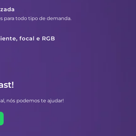
izada
os para todo tipo de demanda.
ente, focal e RGB
st!
al, nós podemos te ajudar!