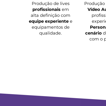
Produção de lives
Produçã
profissionais
em
Vídeo A
alta definição com
profiss
equipe experiente
e
experi
equipamentos de
Persona
qualidade.
cenário
d
com o p