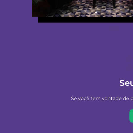
Se
Se você tem vontade de pr