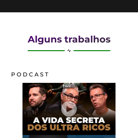
Alguns trabalhos
P O D C A S T