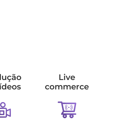
dução
Live
ídeos
commerce