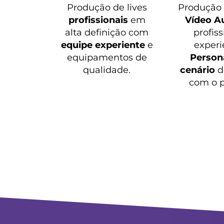
Produção de lives
Produçã
profissionais
em
Vídeo A
alta definição com
profiss
equipe experiente
e
experi
equipamentos de
Persona
qualidade.
cenário
d
com o p