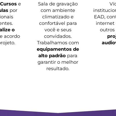
o
Cursos
e
Sala de gravação
Ví
ulas
por
com ambiente
institucio
ionais
climatizado e
EAD, con
entes.
confortável para
internet
lize o
você e seus
outros
e acordo
convidados.
pro
rojeto.
Trabalhamos com
audio
equipamentos de
alto padrão
para
garantir o melhor
resultado.