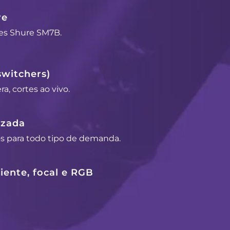
re
es Shure SM7B.
switchers)
a, cortes ao vivo.
izada
os para todo tipo de demanda.
ente, focal e RGB