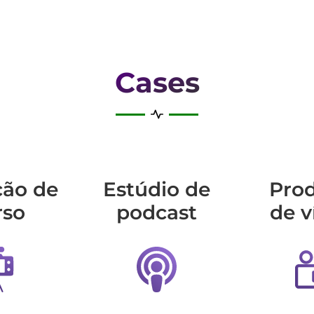
Cases
ção de
Estúdio de
Pro
rso
podcast
de v