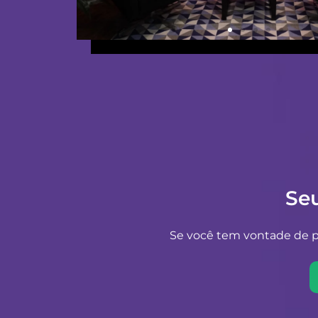
Se
Se você tem vontade de pr