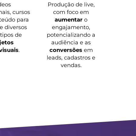
deos
Produção de live,
nais, cursos
com foco em
teúdo para
aumentar
o
 e diversos
engajamento,
 tipos de
potencializando a
jetos
audiência e as
visuais
.
conversões
em
leads, cadastros e
vendas.