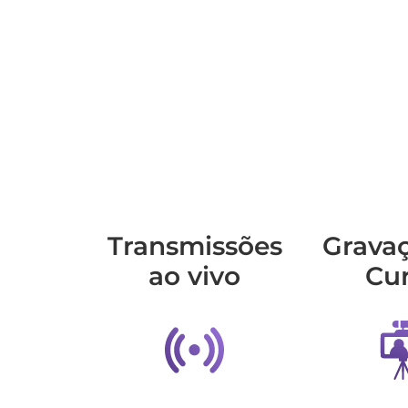
Transmis­sões
Grava
ao vivo
Cu