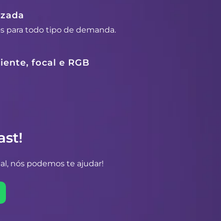
izada
os para todo tipo de demanda.
ente, focal e RGB
st!
al, nós podemos te ajudar!