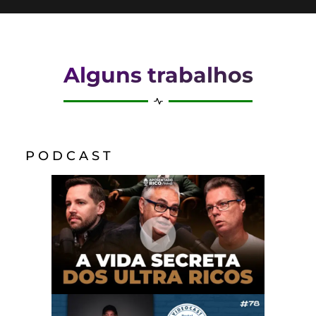
Alguns trabalhos
P O D C A S T