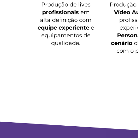
Produção de lives
Produçã
profissionais
em
Vídeo A
alta definição com
profiss
equipe experiente
e
experi
equipamentos de
Persona
qualidade.
cenário
d
com o p