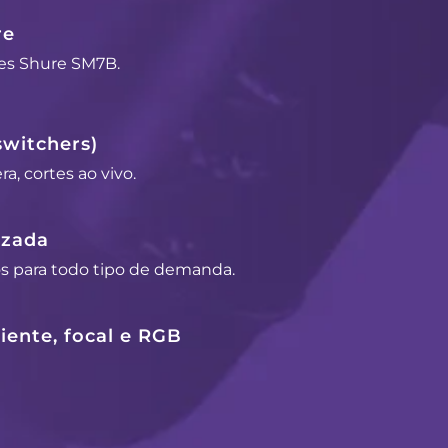
re
es Shure SM7B.
switchers)
a, cortes ao vivo.
izada
os para todo tipo de demanda.
ente, focal e RGB