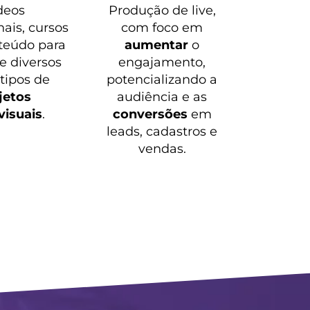
deos
Produção de live,
nais, cursos
com foco em
teúdo para
aumentar
o
 e diversos
engajamento,
 tipos de
potencializando a
jetos
audiência e as
visuais
.
conversões
em
leads, cadastros e
vendas.