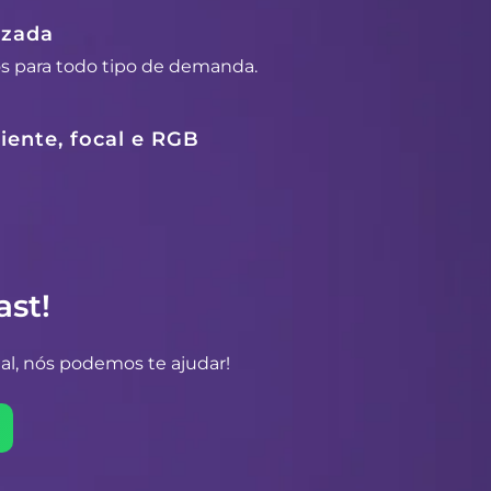
izada
os para todo tipo de demanda.
ente, focal e RGB
st!
al, nós podemos te ajudar!