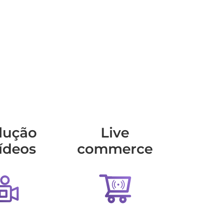
dução
Live
ídeos
commerce