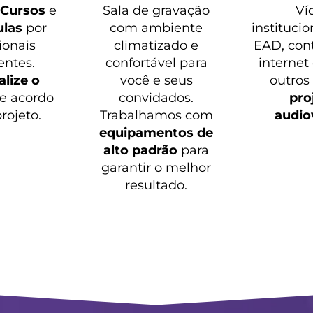
o
Cursos
e
Sala de gravação
Ví
ulas
por
com ambiente
institucio
ionais
climatizado e
EAD, con
entes.
confortável para
internet
lize o
você e seus
outros
e acordo
convidados.
pro
rojeto.
Trabalhamos com
audio
equipamentos de
alto padrão
para
garantir o melhor
resultado.