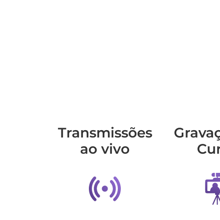
Transmis­sões
Grava
ao vivo
Cu