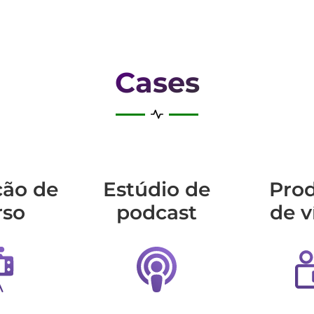
Cases
ção de
Estúdio de
Pro
rso
podcast
de v