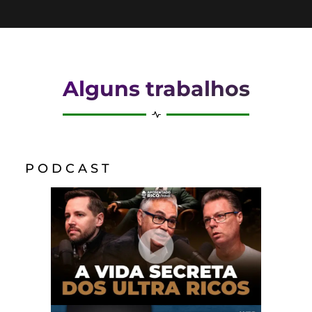
Alguns trabalhos
P O D C A S T