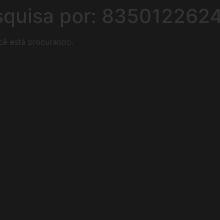
squisa por:
835012262
cê está procurando.