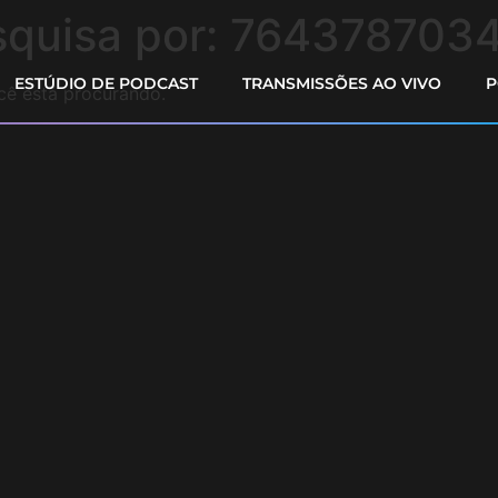
squisa por:
764378703
ESTÚDIO DE PODCAST
TRANSMISSÕES AO VIVO
P
cê está procurando.