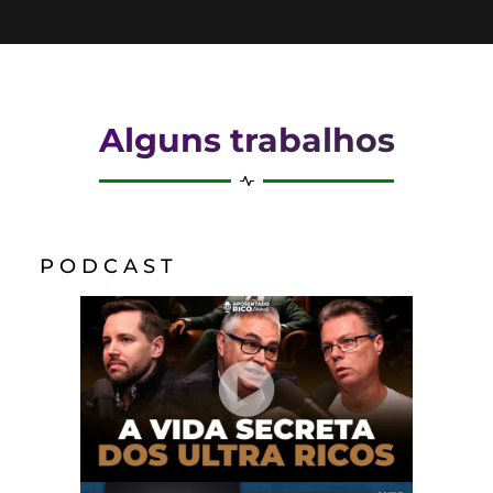
Alguns trabalhos
P O D C A S T