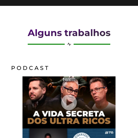
Alguns trabalhos
P O D C A S T