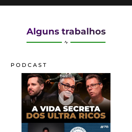
Alguns trabalhos
P O D C A S T