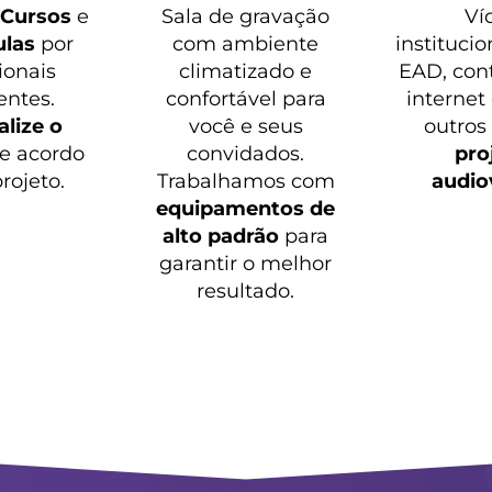
o
Cursos
e
Sala de gravação
Ví
ulas
por
com ambiente
institucio
ionais
climatizado e
EAD, con
entes.
confortável para
internet
lize o
você e seus
outros
e acordo
convidados.
pro
rojeto.
Trabalhamos com
audio
equipamentos de
alto padrão
para
garantir o melhor
resultado.