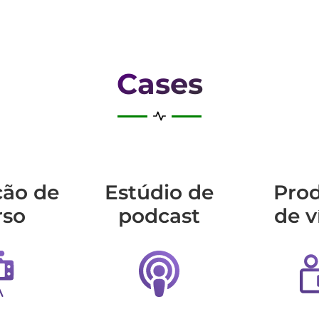
Cases
ção de
Estúdio de
Pro
rso
podcast
de v