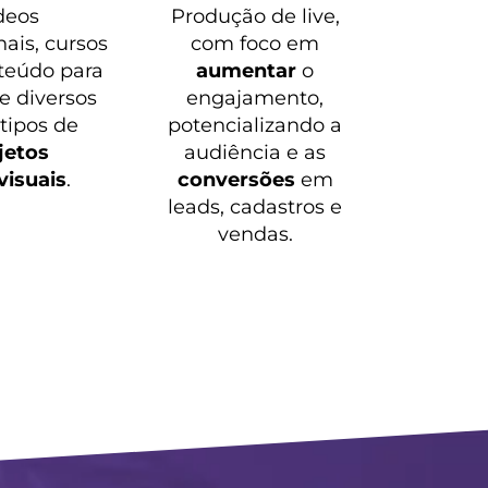
deos
Produção de live,
nais, cursos
com foco em
teúdo para
aumentar
o
 e diversos
engajamento,
 tipos de
potencializando a
jetos
audiência e as
visuais
.
conversões
em
leads, cadastros e
vendas.