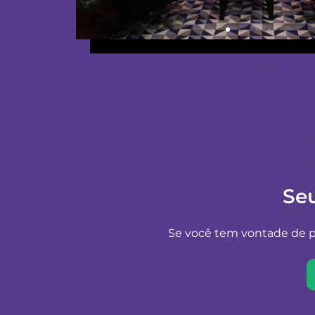
Se
Se você tem vontade de pr