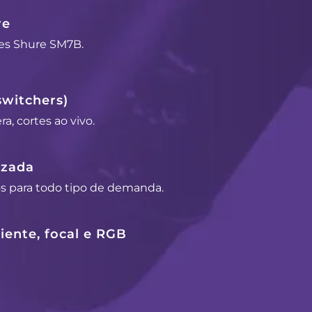
re
es Shure SM7B.
switchers)
a, cortes ao vivo.
izada
os para todo tipo de demanda.
ente, focal e RGB