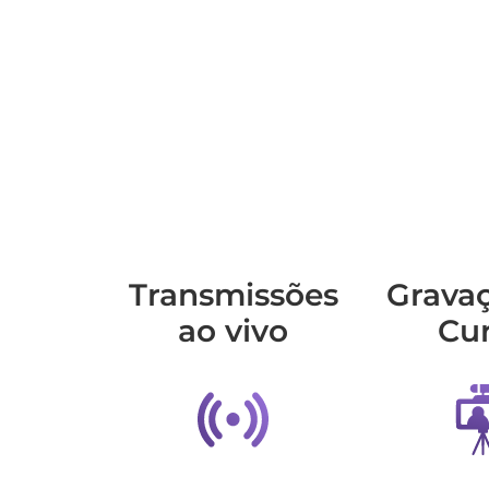
Transmis­sões
Grava
ao vivo
Cu