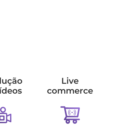
dução
Live
ídeos
commerce