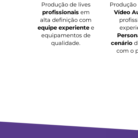
Produção de lives
Produçã
profissionais
em
Vídeo A
alta definição com
profiss
equipe experiente
e
experi
equipamentos de
Persona
qualidade.
cenário
d
com o p