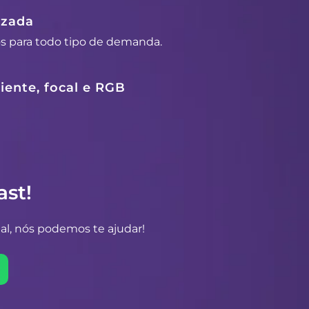
izada
os para todo tipo de demanda.
ente, focal e RGB
st!
al, nós podemos te ajudar!