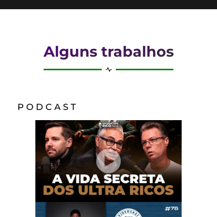
Alguns trabalhos
P O D C A S T