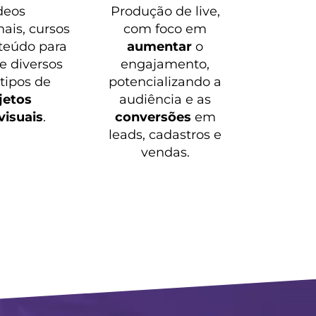
deos
Produção de live,
nais, cursos
com foco em
teúdo para
aumentar
o
 e diversos
engajamento,
 tipos de
potencializando a
jetos
audiência e as
visuais
.
conversões
em
leads, cadastros e
vendas.