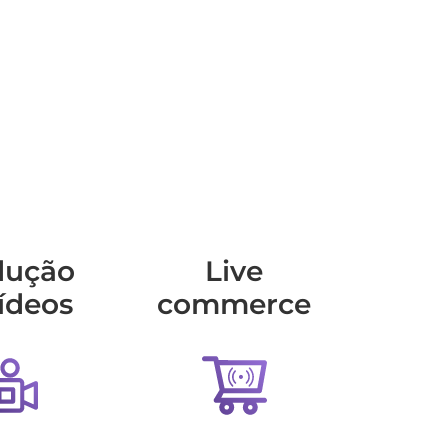
dução
Live
ídeos
commerce