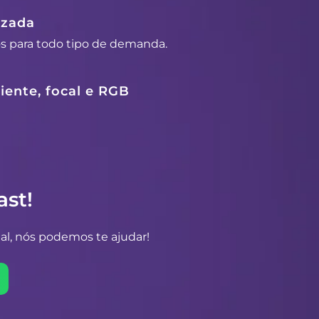
izada
os para todo tipo de demanda.
ente, focal e RGB
st!
al, nós podemos te ajudar!