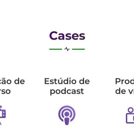
Cases
ção de
Estúdio de
Pro
rso
podcast
de v