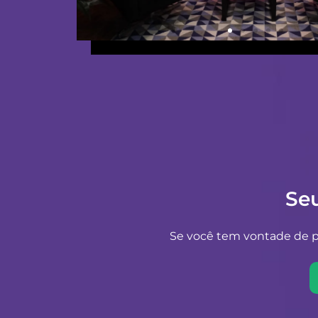
Se
Se você tem vontade de pr