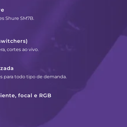
re
es Shure SM7B.
switchers)
a, cortes ao vivo.
izada
os para todo tipo de demanda.
ente, focal e RGB