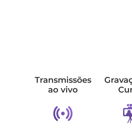
Transmis­sões
Grava
ao vivo
Cu