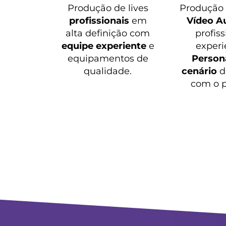
Produção de lives
Produçã
profissionais
em
Vídeo A
alta definição com
profiss
equipe experiente
e
experi
equipamentos de
Persona
qualidade.
cenário
d
com o p