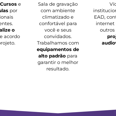
o
Cursos
e
Sala de gravação
Ví
ulas
por
com ambiente
institucio
ionais
climatizado e
EAD, con
entes.
confortável para
internet
lize o
você e seus
outros
e acordo
convidados.
pro
rojeto.
Trabalhamos com
audio
equipamentos de
alto padrão
para
garantir o melhor
resultado.