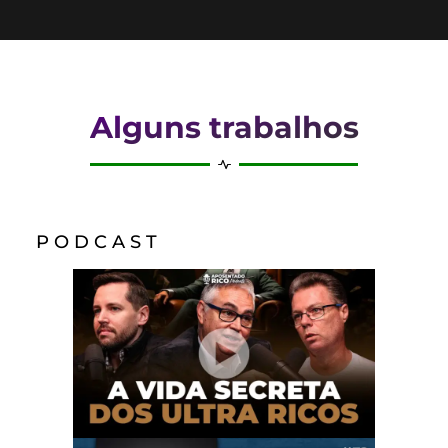
Alguns trabalhos
P O D C A S T