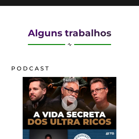
Alguns trabalhos
P O D C A S T