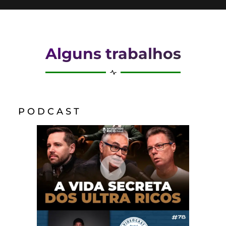
Alguns trabalhos
P O D C A S T