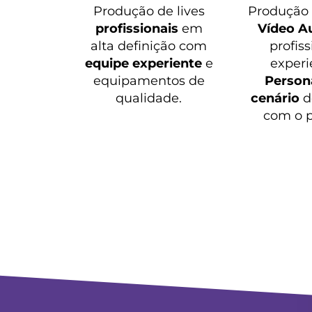
Produção de lives
Produçã
profissionais
em
Vídeo A
alta definição com
profiss
equipe experiente
e
experi
equipamentos de
Persona
qualidade.
cenário
d
com o p