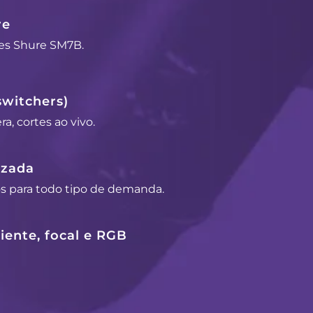
re
es Shure SM7B.
switchers)
a, cortes ao vivo.
izada
os para todo tipo de demanda.
ente, focal e RGB