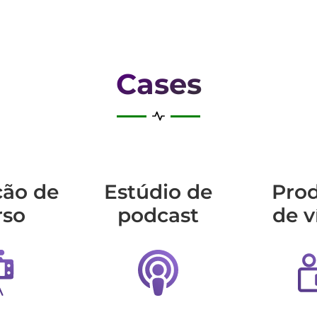
Cases
ção de
Estúdio de
Pro
rso
podcast
de v