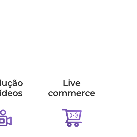
dução
Live
ídeos
commerce