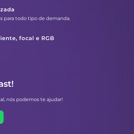
izada
os para todo tipo de demanda.
ente, focal e RGB
st!
al, nós podemos te ajudar!