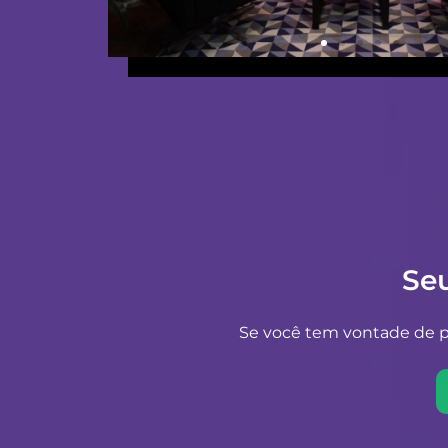
Se
Se você tem vontade de pr