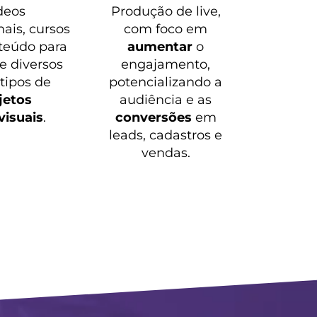
deos
Produção de live,
nais, cursos
com foco em
teúdo para
aumentar
o
 e diversos
engajamento,
 tipos de
potencializando a
jetos
audiência e as
visuais
.
conversões
em
leads, cadastros e
vendas.