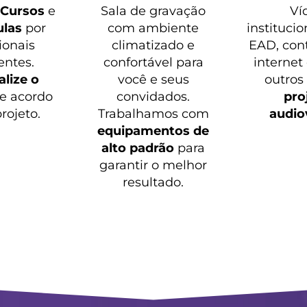
o
Cursos
e
Sala de gravação
Ví
ulas
por
com ambiente
institucio
ionais
climatizado e
EAD, con
entes.
confortável para
internet
lize o
você e seus
outros
e acordo
convidados.
pro
rojeto.
Trabalhamos com
audio
equipamentos de
alto padrão
para
garantir o melhor
resultado.