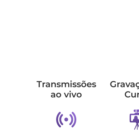
Transmis­sões
Grava
ao vivo
Cu