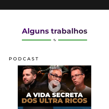
Alguns trabalhos
P O D C A S T