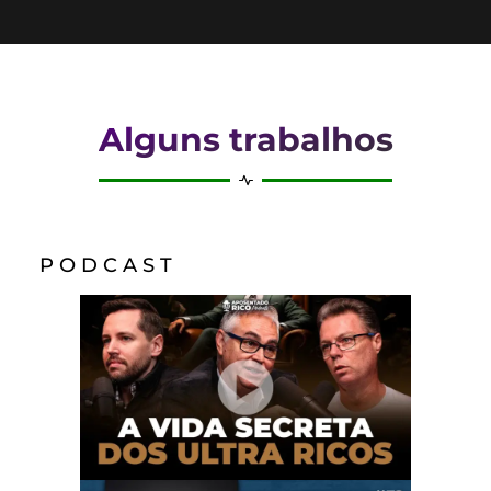
Alguns trabalhos
P O D C A S T