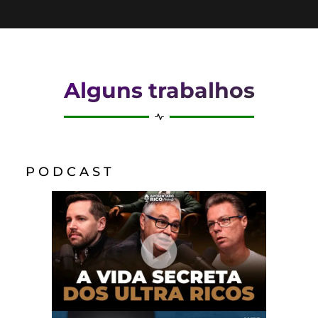
Alguns trabalhos
P O D C A S T