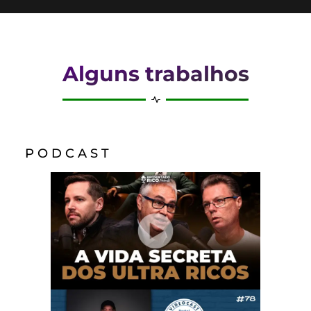
Alguns trabalhos
P O D C A S T