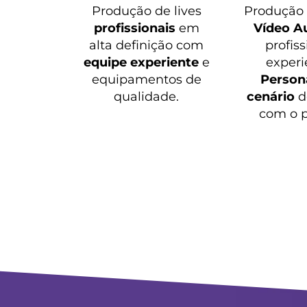
Produção de lives
Produçã
profissionais
em
Vídeo A
alta definição com
profiss
equipe experiente
e
experi
equipamentos de
Persona
qualidade.
cenário
d
com o p