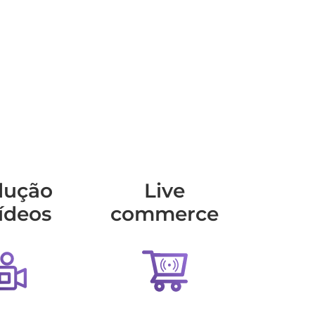
dução
Live
ídeos
commerce