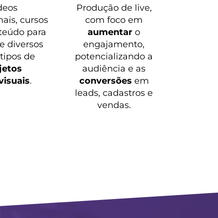
deos
Produção de live,
nais, cursos
com foco em
teúdo para
aumentar
o
 e diversos
engajamento,
 tipos de
potencializando a
jetos
audiência e as
visuais
.
conversões
em
leads, cadastros e
vendas.