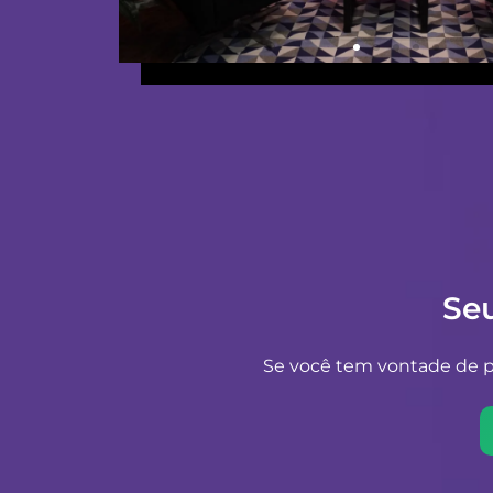
Se
Se você tem vontade de pr