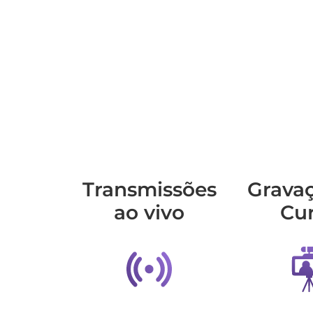
Transmis­sões
Grava
ao vivo
Cu