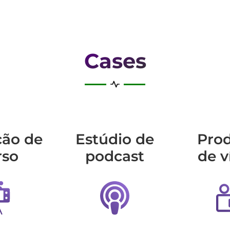
Cases
ção de
Estúdio de
Pro
rso
podcast
de v