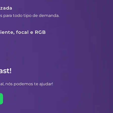
izada
os para todo tipo de demanda.
ente, focal e RGB
st!
al, nós podemos te ajudar!