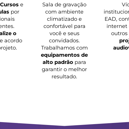
o
Cursos
e
Sala de gravação
Ví
ulas
por
com ambiente
institucio
ionais
climatizado e
EAD, con
entes.
confortável para
internet
lize o
você e seus
outros
e acordo
convidados.
pro
rojeto.
Trabalhamos com
audio
equipamentos de
alto padrão
para
garantir o melhor
resultado.