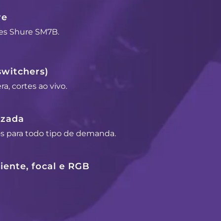
re
es Shure SM7B.
switchers)
a, cortes ao vivo.
izada
os para todo tipo de demanda.
ente, focal e RGB