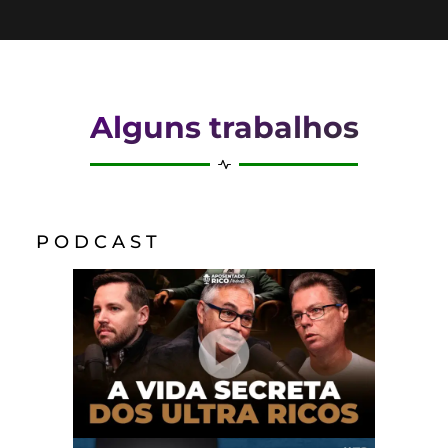
Alguns trabalhos
P O D C A S T