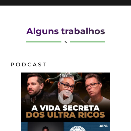
Alguns trabalhos
P O D C A S T