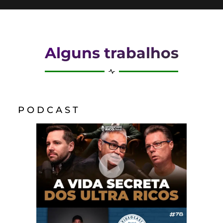
Alguns trabalhos
P O D C A S T