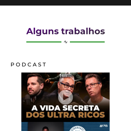
Alguns trabalhos
P O D C A S T