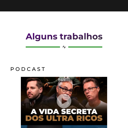
Alguns trabalhos
P O D C A S T