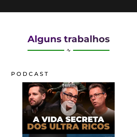
Alguns trabalhos
P O D C A S T