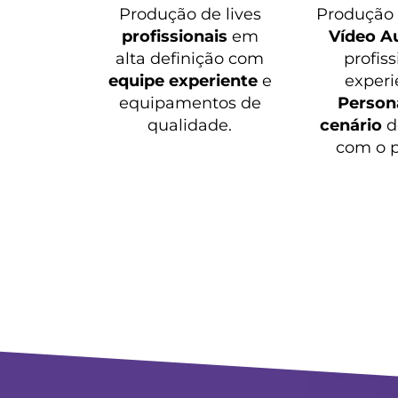
Produção de lives
Produçã
profissionais
em
Vídeo A
alta definição com
profiss
equipe experiente
e
experi
equipamentos de
Persona
qualidade.
cenário
d
com o p