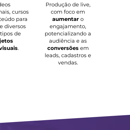
deos
Produção de live,
nais, cursos
com foco em
teúdo para
aumentar
o
 e diversos
engajamento,
 tipos de
potencializando a
jetos
audiência e as
visuais
.
conversões
em
leads, cadastros e
vendas.