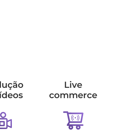
dução
Live
ídeos
commerce