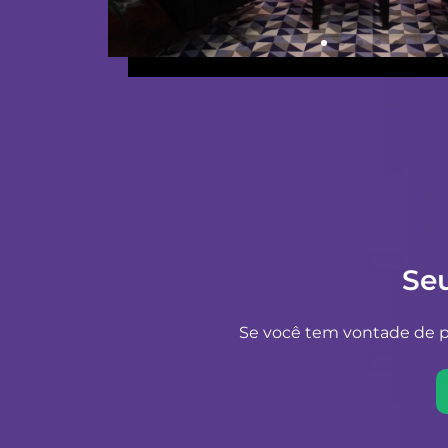
Se
Se você tem vontade de pr