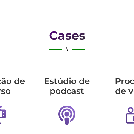
Cases
ção de
Estúdio de
Pro
rso
podcast
de v