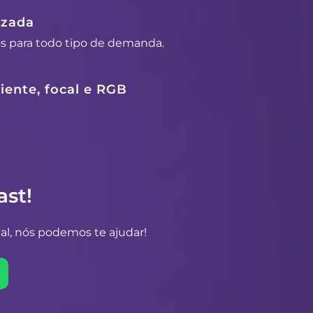
izada
os para todo tipo de demanda.
ente, focal e RGB
st!
al, nós podemos te ajudar!