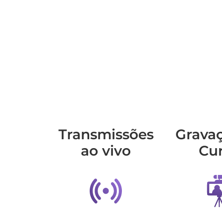
Transmis­sões
Grava
ao vivo
Cu