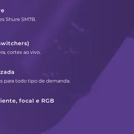
re
es Shure SM7B.
switchers)
a, cortes ao vivo.
izada
os para todo tipo de demanda.
ente, focal e RGB