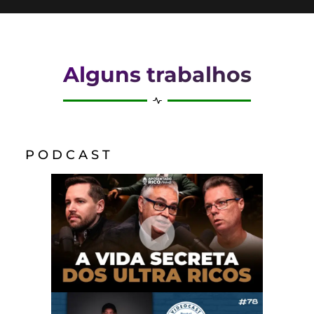
Alguns trabalhos
P O D C A S T