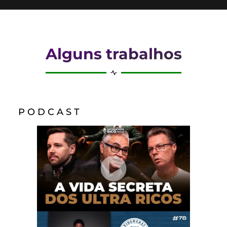
Alguns trabalhos
P O D C A S T