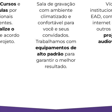
o
Cursos
e
Sala de gravação
Ví
ulas
por
com ambiente
institucio
ionais
climatizado e
EAD, con
entes.
confortável para
internet
lize o
você e seus
outros
e acordo
convidados.
pro
rojeto.
Trabalhamos com
audio
equipamentos de
alto padrão
para
garantir o melhor
resultado.