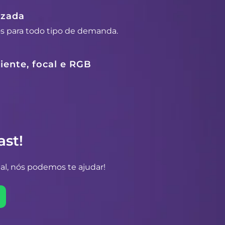
izada
os para todo tipo de demanda.
ente, focal e RGB
st!
al, nós podemos te ajudar!