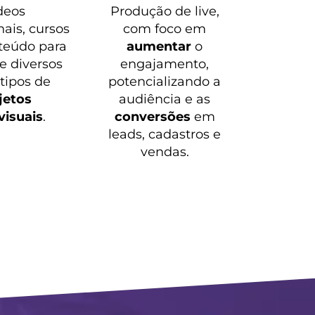
deos
Produção de live,
nais, cursos
com foco em
teúdo para
aumentar
o
 e diversos
engajamento,
 tipos de
potencializando a
jetos
audiência e as
visuais
.
conversões
em
leads, cadastros e
vendas.