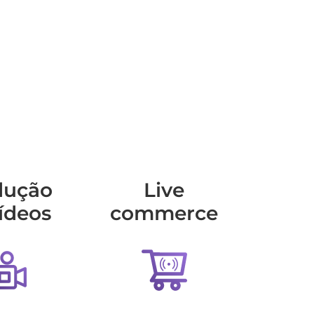
dução
Live
ídeos
commerce