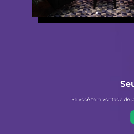
Se
Se você tem vontade de pr