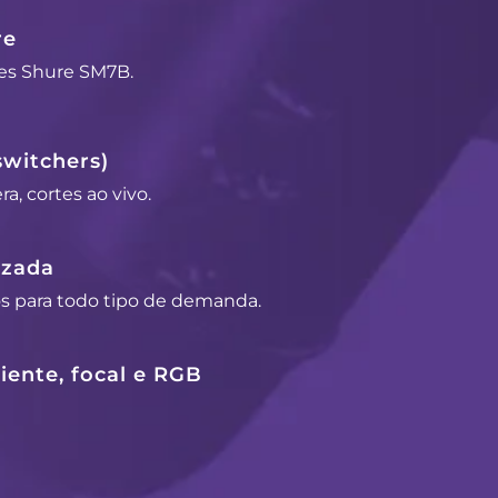
re
es Shure SM7B.
switchers)
a, cortes ao vivo.
izada
os para todo tipo de demanda.
ente, focal e RGB