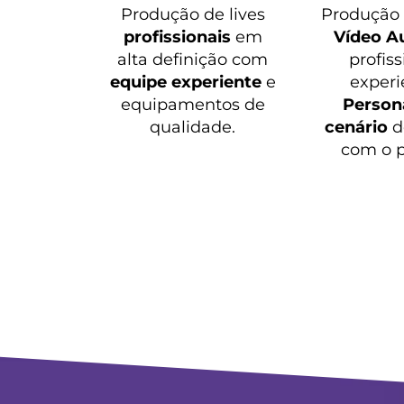
Produção de lives
Produçã
profissionais
em
Vídeo A
alta definição com
profiss
equipe experiente
e
experi
equipamentos de
Persona
qualidade.
cenário
d
com o p