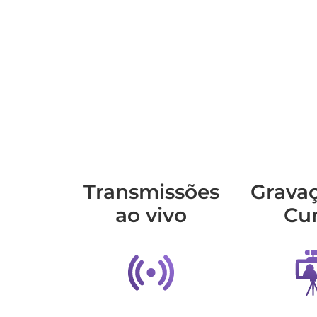
Transmis­sões
Grava
ao vivo
Cu