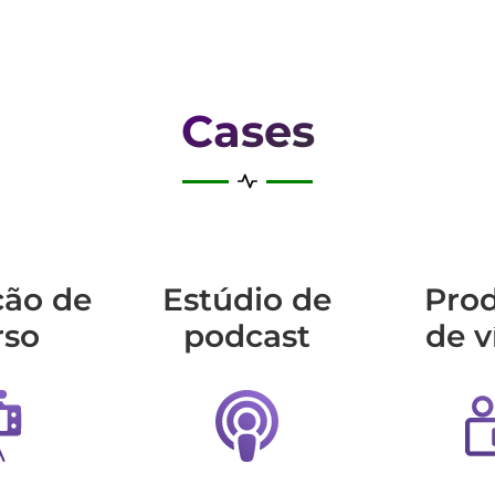
Cases
ção de
Estúdio de
Pro
rso
podcast
de v