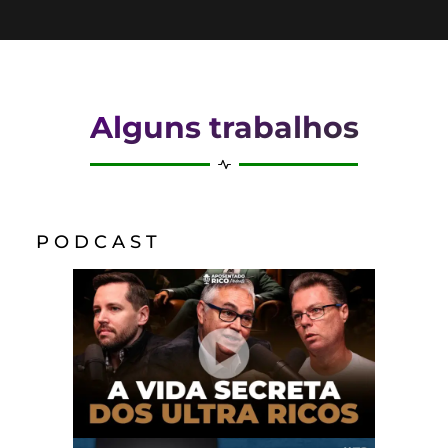
Alguns trabalhos
P O D C A S T