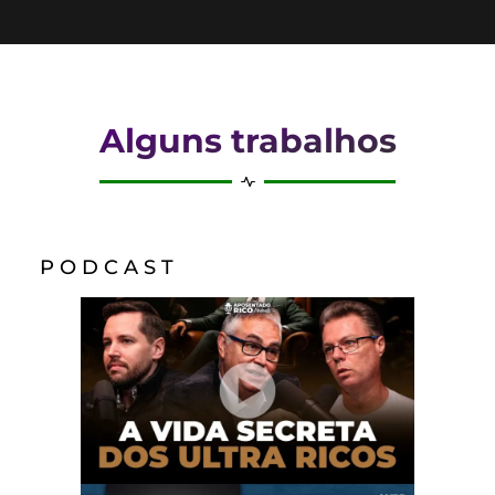
Alguns trabalhos
P O D C A S T