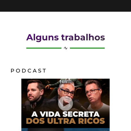
Alguns trabalhos
P O D C A S T