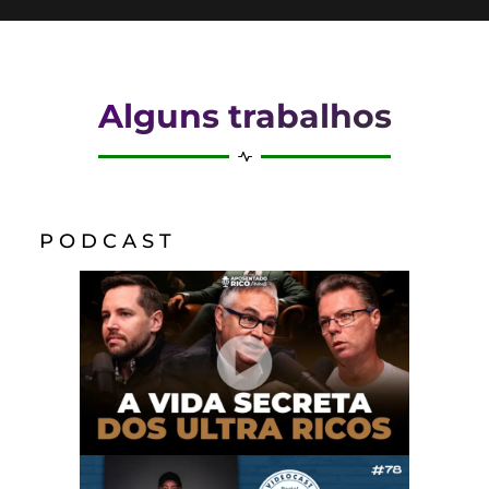
Alguns trabalhos
P O D C A S T